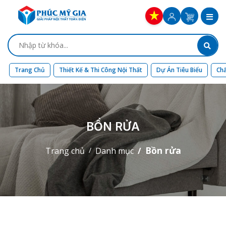
Trang Chủ
Thiết Kế & Thi Công Nội Thất
Dự Án Tiêu Biểu
Chấ
BỒN RỬA
Bồn rửa
Trang chủ
Danh mục