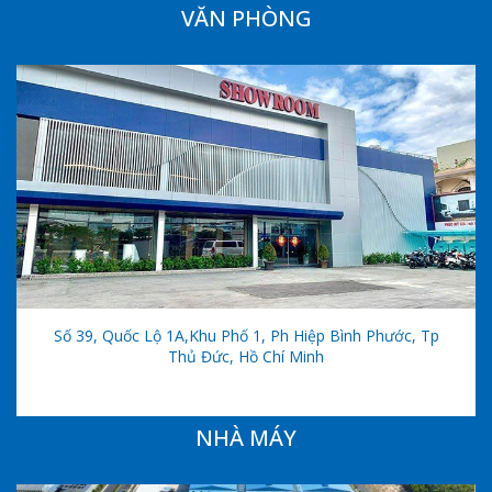
VĂN PHÒNG
Số 39, Quốc Lộ 1A,khu Phố 1, Ph Hiệp Bình Phước, Tp
Thủ Đức, Hồ Chí Minh
NHÀ MÁY