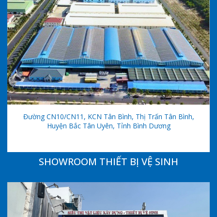
Đường CN10/CN11, KCN Tân Bình, Thị Trấn Tân Bình,
Huyện Bắc Tân Uyên, Tỉnh Bình Dương
SHOWROOM THIẾT BỊ VỆ SINH