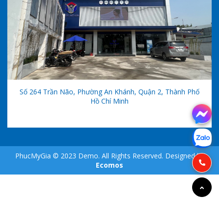
Số 264 Trần Não, Phường An Khánh, Quận 2, Thành Phố
Hồ Chí Minh
PhucMyGia © 2023 Demo. All Rights Reserved. Designed by
Ecomos