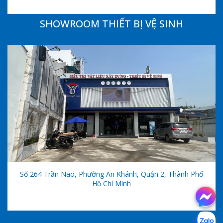
SHOWROOM THIẾT BỊ VỆ SINH
Số 264 Trần Não, Phường An Khánh, Quận 2, Thành Phố
Hồ Chí Minh