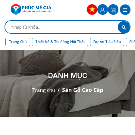
Trang Chủ
Thiết Kế & Thi Công Nội Thất
Dự Án Tiêu Biểu
Chấ
DANH MỤC
Sàn Gỗ Cao Cấp
Trang chủ