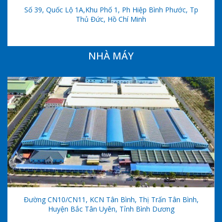
Số 39, Quốc Lộ 1A,khu Phố 1, Ph Hiệp Bình Phước, Tp
Thủ Đức, Hồ Chí Minh
NHÀ MÁY
Đường CN10/CN11, KCN Tân Bình, Thị Trấn Tân Bình,
Huyện Bắc Tân Uyên, Tỉnh Bình Dương