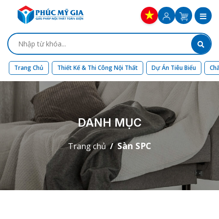
Trang Chủ
Thiết Kế & Thi Công Nội Thất
Dự Án Tiêu Biểu
Chấ
DANH MỤC
Sàn SPC
Trang chủ