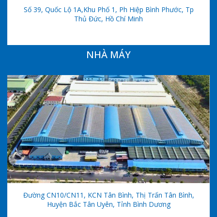
Số 39, Quốc Lộ 1A,khu Phố 1, Ph Hiệp Bình Phước, Tp
Thủ Đức, Hồ Chí Minh
NHÀ MÁY
Đường CN10/CN11, KCN Tân Bình, Thị Trấn Tân Bình,
Huyện Bắc Tân Uyên, Tỉnh Bình Dương