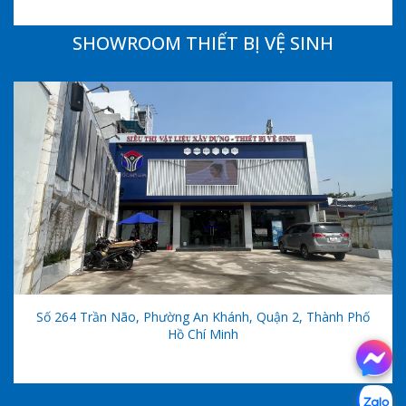
SHOWROOM THIẾT BỊ VỆ SINH
Số 264 Trần Não, Phường An Khánh, Quận 2, Thành Phố
Hồ Chí Minh