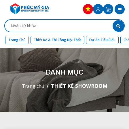
Trang Chủ
Thiết Kế & Thi Công Nội Thất
Dự Án Tiêu Biểu
Chấ
DANH MỤC
THIẾT KẾ SHOWROOM
Trang chủ