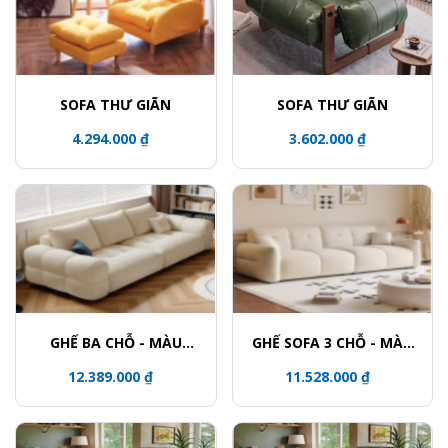
SOFA THƯ GIÃN
SOFA THƯ GIÃN
4.294.000 ₫
3.602.000 ₫
GHẾ BA CHỖ - MÀU
GHẾ SOFA 3 CHỖ - MÀU
TRẮNG SỢI MÂY
TRẮNG
12.389.000 ₫
11.528.000 ₫