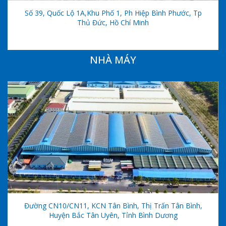
Số 39, Quốc Lộ 1A,khu Phố 1, Ph Hiệp Bình Phước, Tp
Thủ Đức, Hồ Chí Minh
NHÀ MÁY
Đường CN10/CN11, KCN Tân Bình, Thị Trấn Tân Bình,
Huyện Bắc Tân Uyên, Tỉnh Bình Dương