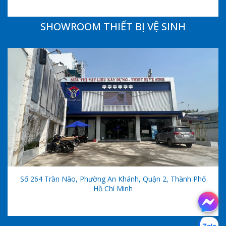
SHOWROOM THIẾT BỊ VỆ SINH
Số 264 Trần Não, Phường An Khánh, Quận 2, Thành Phố
Hồ Chí Minh