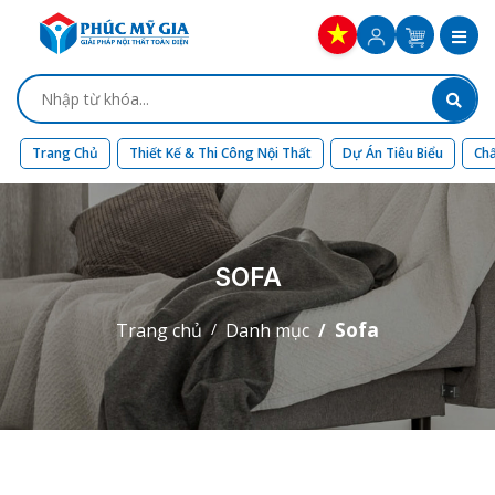
Trang Chủ
Thiết Kế & Thi Công Nội Thất
Dự Án Tiêu Biểu
Chấ
SOFA
Sofa
Trang chủ
Danh mục