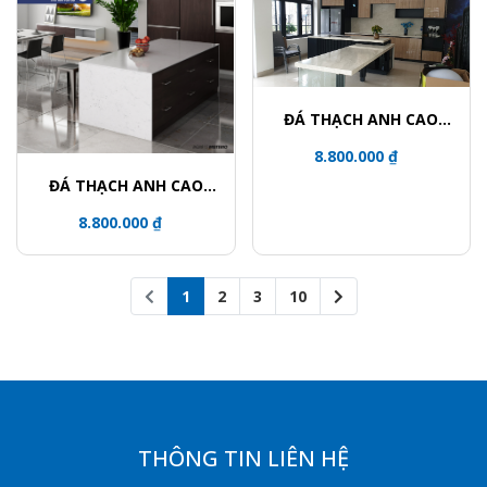
ĐÁ THẠCH ANH CAO
CẤP BQ8891
8.800.000 ₫
ĐÁ THẠCH ANH CAO
CẤP MISTERIO BQ8815
8.800.000 ₫
1
2
3
10
THÔNG TIN LIÊN HỆ