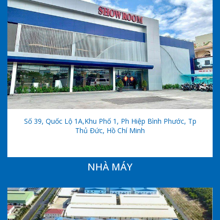
Số 39, Quốc Lộ 1A,khu Phố 1, Ph Hiệp Bình Phước, Tp
Thủ Đức, Hồ Chí Minh
NHÀ MÁY