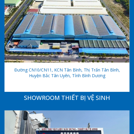
Đường CN10/CN11, KCN Tân Bình, Thị Trấn Tân Bình,
Huyện Bắc Tân Uyên, Tỉnh Bình Dương
SHOWROOM THIẾT BỊ VỆ SINH