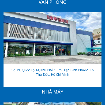
VĂN PHÒNG
Số 39, Quốc Lộ 1A,khu Phố 1, Ph Hiệp Bình Phước, Tp
Thủ Đức, Hồ Chí Minh
NHÀ MÁY