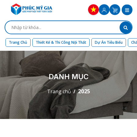
Trang Chủ
Thiết Kế & Thi Công Nội Thất
Dự Án Tiêu Biểu
Chấ
DANH MỤC
2025
Trang chủ