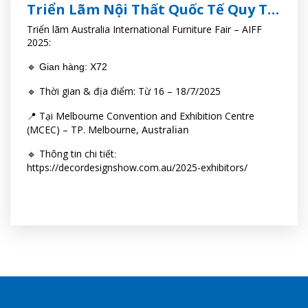
Triển Lãm Nội Thất Quốc Tế Quy Tụ
Thương Hiệu Hàng Đầu Việt Nam
Triển lãm Australia International Furniture Fair – AIFF
2025:
🔹 Gian hàng: X72
Thời gian & địa điểm: Từ 16 – 18/7/2025
🔹
Tại Melbourne Convention and Exhibition Centre
📍
(MCEC) – TP. Melbourne,
Australian
Thông tin chi tiết
🔹
:
https://decordesignshow.com.au/2025-exhibitors/