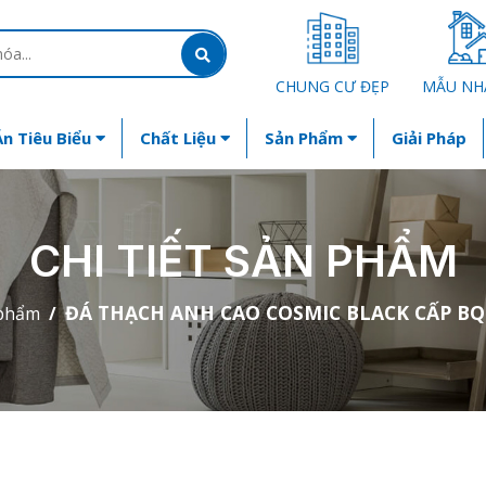
CHUNG CƯ ĐẸP
MẪU NH
n Tiêu Biểu
Chất Liệu
Sản Phẩm
Giải Pháp
CHI TIẾT SẢN PHẨM
ĐÁ THẠCH ANH CAO COSMIC BLACK CẤP BQ
phẩm