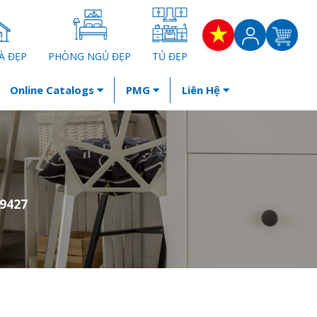
À ĐẸP
PHÒNG NGỦ ĐẸP
TỦ ĐẸP
Online Catalogs
PMG
Liên Hệ
9427