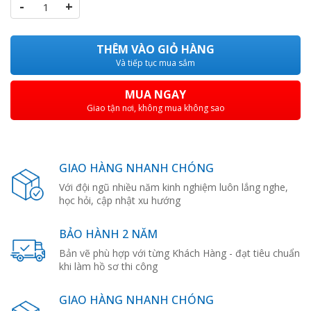
-
+
THÊM VÀO GIỎ HÀNG
Và tiếp tục mua sắm
MUA NGAY
Giao tận nơi, không mua không sao
GIAO HÀNG NHANH CHÓNG
Với đội ngũ nhiều năm kinh nghiệm luôn lắng nghe,
học hỏi, cập nhật xu hướng
BẢO HÀNH 2 NĂM
Bản vẽ phù hợp với từng Khách Hàng - đạt tiêu chuẩn
khi làm hồ sơ thi công
GIAO HÀNG NHANH CHÓNG