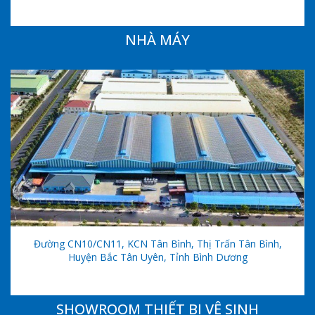
NHÀ MÁY
Đường CN10/CN11, KCN Tân Bình, Thị Trấn Tân Bình,
Huyện Bắc Tân Uyên, Tỉnh Bình Dương
SHOWROOM THIẾT BỊ VỆ SINH