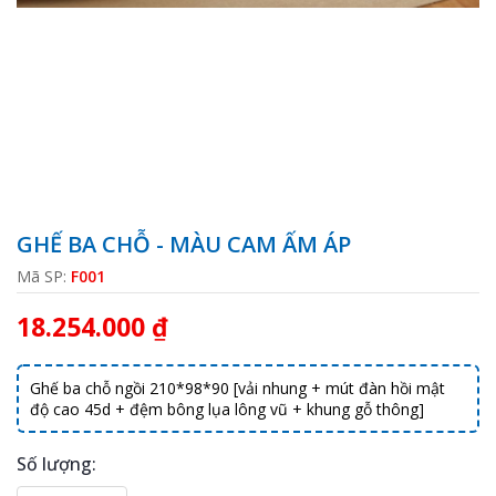
GHẾ BA CHỖ - MÀU CAM ẤM ÁP
Mã SP:
F001
18.254.000 ₫
Ghế ba chỗ ngồi 210*98*90 [vải nhung + mút đàn hồi mật
độ cao 45d + đệm bông lụa lông vũ + khung gỗ thông]
Số lượng: