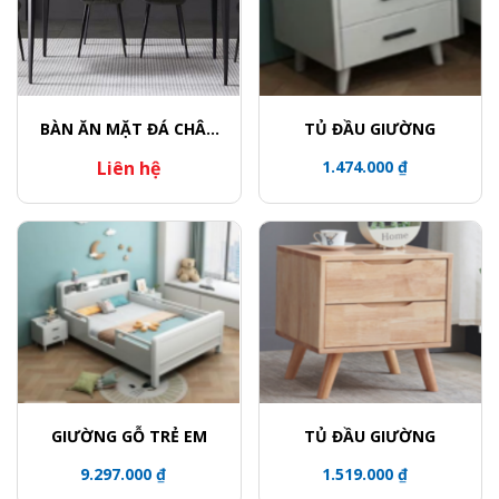
BÀN ĂN MẶT ĐÁ CHÂN
TỦ ĐẦU GIƯỜNG
CONG
Liên hệ
1.474.000 ₫
GIƯỜNG GỖ TRẺ EM
TỦ ĐẦU GIƯỜNG
9.297.000 ₫
1.519.000 ₫