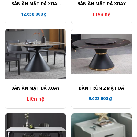
BÀN ĂN MẶT ĐÁ XOAY
BÀN ĂN MẶT ĐÁ XOAY
TRÒN / CHÂN BÀN KHỐI
12.658.000 ₫
Liên hệ
TRỤ VIỀN VÀNG
BÀN ĂN MẶT ĐÁ XOAY
BÀN TRÒN 2 MẶT ĐÁ
Liên hệ
9.622.000 ₫