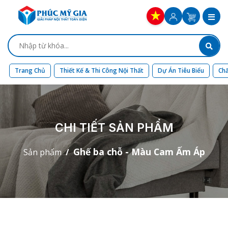
Trang Chủ
Thiết Kế & Thi Công Nội Thất
Dự Án Tiêu Biểu
Chấ
CHI TIẾT SẢN PHẨM
Ghế ba chỗ - Màu Cam Ấm Áp
Sản phẩm