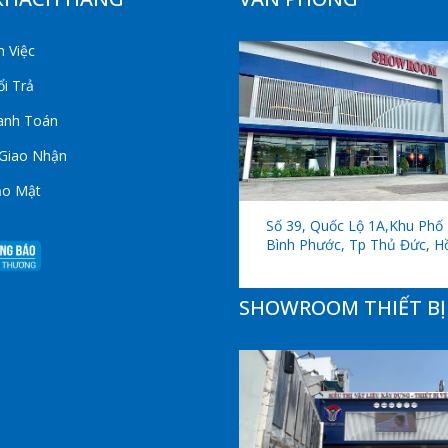
 Việc
i Trả
anh Toán
 Giao Nhận
ảo Mật
Số 39, Quốc Lộ 1A,khu Phố 
Bình Phước, Tp Thủ Đức, H
SHOWROOM THIẾT BỊ 