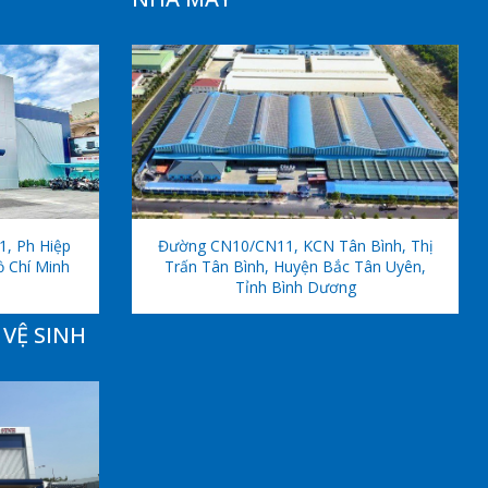
1, Ph Hiệp
Đường CN10/CN11, KCN Tân Bình, Thị
ồ Chí Minh
Trấn Tân Bình, Huyện Bắc Tân Uyên,
Tỉnh Bình Dương
VỆ SINH