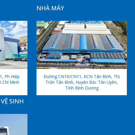
NHÀ MÁY
1, Ph Hiệp
Đường CN10/CN11, KCN Tân Bình, Thị
ồ Chí Minh
Trấn Tân Bình, Huyện Bắc Tân Uyên,
Tỉnh Bình Dương
VỆ SINH