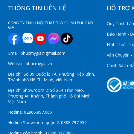
THÔNG TIN LIÊN HỆ
HỖ TRỢ 
CÔNG TY TNHH NỘI THẤT TÙY CHỈNH PHÚC MỸ
Quy Trình Làm
GIA
Bảo Hành - Đổ
Hình Thức Th
Email: phucmygia@gmail.com
Vận Chuyển -
Website: phucmygia.vn
Chính Sách B
Địa chỉ: Số 39 Quốc lộ 1A, Phường Hiệp Bình,
Thành phố Hồ Chí Minh, Việt Nam.
Địa chỉ Showroom 2: Số 264 Trần Não,
Phường An Khánh, Thành phố Hồ Chí Minh,
Việt Nam.
Hotline: 02866.897.666
Hotline Showroom quận 2: 0888.797.932
Hotline công trình: 02866.897.888