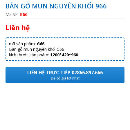
BÀN GỖ MUN NGUYÊN KHỐI 966
Mã SP:
G66
Liên hệ
mã sản phẩm:
G66
Bàn gỗ mun nguyên khối G66
kích thước sản phẩm:
1200*420*960
LIÊN HỆ TRỰC TIẾP 02866.897.666
Để có giá tốt nhất