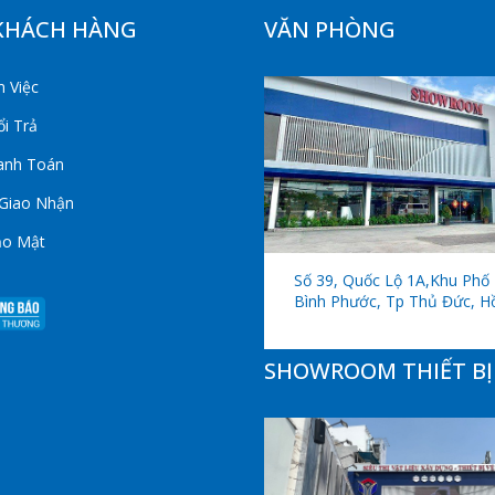
KHÁCH HÀNG
VĂN PHÒNG
 Việc
i Trả
anh Toán
 Giao Nhận
ảo Mật
Số 39, Quốc Lộ 1A,khu Phố 
Bình Phước, Tp Thủ Đức, H
SHOWROOM THIẾT BỊ 