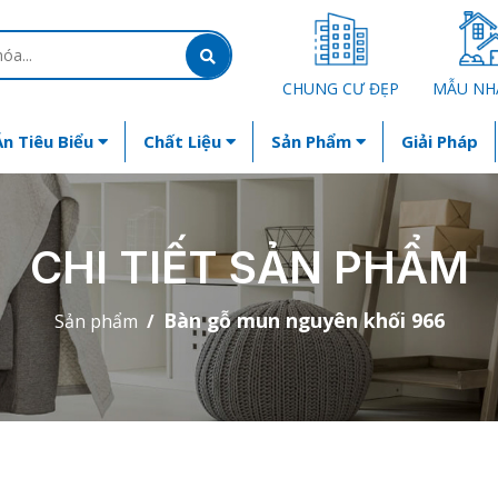
CHUNG CƯ ĐẸP
MẪU NH
n Tiêu Biểu
Chất Liệu
Sản Phẩm
Giải Pháp
CHI TIẾT SẢN PHẨM
Bàn gỗ mun nguyên khối 966
Sản phẩm