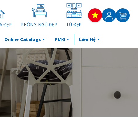
À ĐẸP
PHÒNG NGỦ ĐẸP
TỦ ĐẸP
Online Catalogs
PMG
Liên Hệ