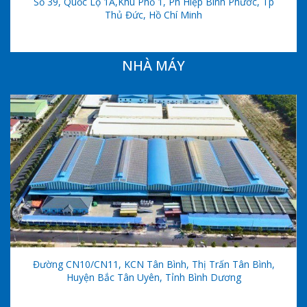
Số 39, Quốc Lộ 1A,khu Phố 1, Ph Hiệp Bình Phước, Tp
Thủ Đức, Hồ Chí Minh
NHÀ MÁY
Đường CN10/CN11, KCN Tân Bình, Thị Trấn Tân Bình,
Huyện Bắc Tân Uyên, Tỉnh Bình Dương