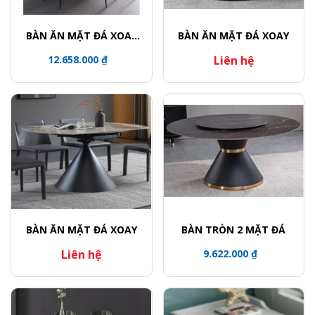
BÀN ĂN MẶT ĐÁ XOAY
BÀN ĂN MẶT ĐÁ XOAY
TRÒN / CHÂN BÀN KHỐI
12.658.000 ₫
Liên hệ
TRỤ VIỀN VÀNG
BÀN ĂN MẶT ĐÁ XOAY
BÀN TRÒN 2 MẶT ĐÁ
Liên hệ
9.622.000 ₫