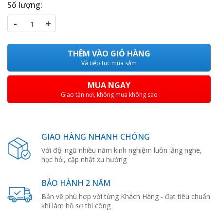
Số lượng:
-
+
THÊM VÀO GIỎ HÀNG
Và tiếp tục mua sắm
MUA NGAY
Giao tận nơi, không mua không sao
GIAO HÀNG NHANH CHÓNG
Với đội ngũ nhiều năm kinh nghiệm luôn lắng nghe,
học hỏi, cập nhật xu hướng
BẢO HÀNH 2 NĂM
Bản vẽ phù hợp với từng Khách Hàng - đạt tiêu chuẩn
khi làm hồ sơ thi công