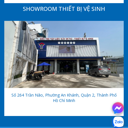
SHOWROOM THIẾT BỊ VỆ SINH
Số 264 Trần Não, Phường An Khánh, Quận 2, Thành Phố
Hồ Chí Minh