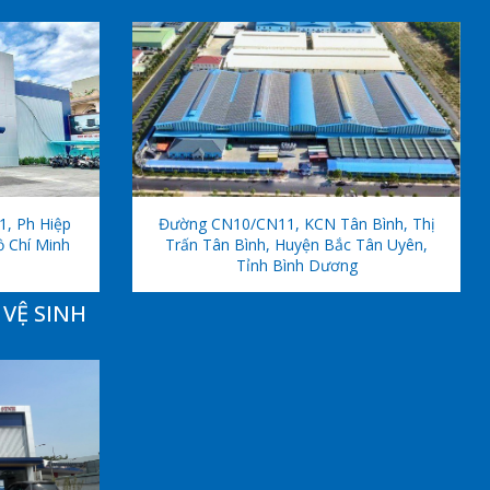
1, Ph Hiệp
Đường CN10/CN11, KCN Tân Bình, Thị
ồ Chí Minh
Trấn Tân Bình, Huyện Bắc Tân Uyên,
Tỉnh Bình Dương
VỆ SINH