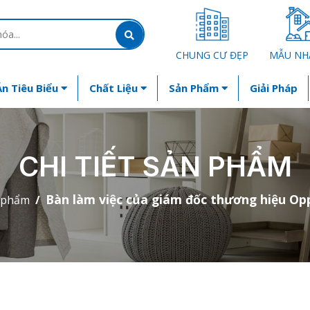
CHUNG CƯ ĐẸP
MẪU NH
n Tiêu Biểu
Chất Liệu
Sản Phẩm
Giải Pháp
CHI TIẾT SẢN PHẨM
Bàn làm việc của giám đốc thương hiệu Op
 phẩm