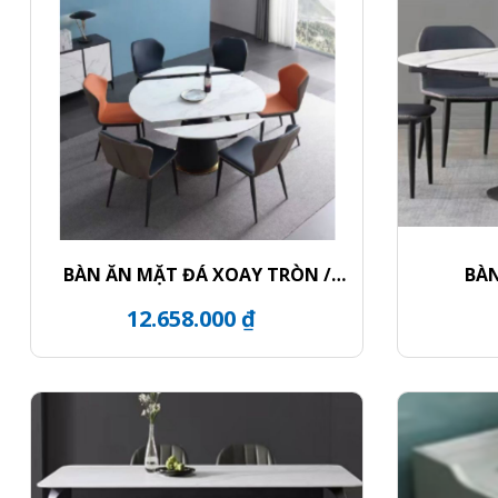
BÀN ĂN MẶT ĐÁ XOAY TRÒN /
BÀN
CHÂN BÀN KHỐI TRỤ VIỀN VÀNG
12.658.000 ₫