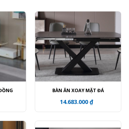
 ĐỒNG
BÀN ĂN XOAY MẶT ĐÁ
14.683.000 ₫