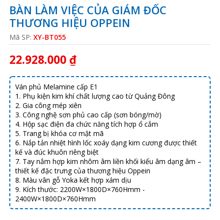
BÀN LÀM VIỆC CỦA GIÁM ĐỐC
THƯƠNG HIỆU OPPEIN
Mã SP:
XY-BT055
22.928.000 ₫
Ván phủ Melamine cấp E1
1. Phụ kiện kim khí chất lượng cao từ Quảng Đông
2. Gia công mép xiên
3. Công nghệ sơn phủ cao cấp (sơn bóng/mờ)
4. Hộp sạc điện đa chức năng tích hợp ổ cắm
5. Trang bị khóa cơ mật mã
6. Nắp tản nhiệt hình lốc xoáy dạng kim cương được thiết
kế và đúc khuôn riêng biệt
7. Tay nắm hợp kim nhôm âm liền khối kiểu âm dạng âm –
thiết kế đặc trưng của thương hiệu Oppein
8. Màu vân gỗ Yoka kết hợp xám dịu
9. Kích thước: 2200W×1800D×760Hmm -
2400W×1800D×760Hmm