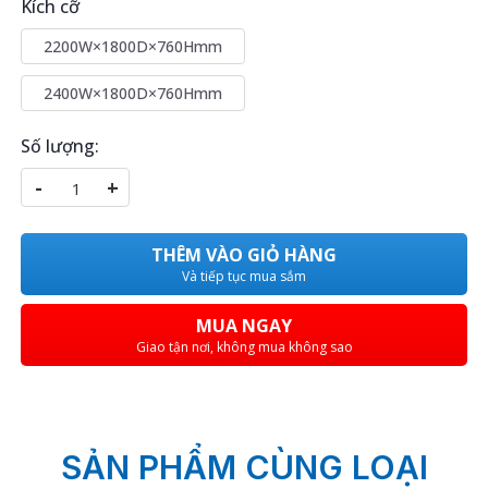
Kích cỡ
2200W×1800D×760Hmm
2400W×1800D×760Hmm
Số lượng:
-
+
THÊM VÀO GIỎ HÀNG
Và tiếp tục mua sắm
MUA NGAY
Giao tận nơi, không mua không sao
SẢN PHẨM CÙNG LOẠI