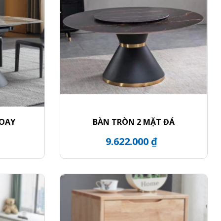
XOAY
BÀN TRÒN 2 MẶT ĐÁ
9.622.000 ₫