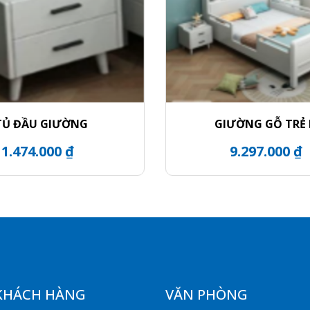
TỦ ĐẦU GIƯỜNG
GIƯỜNG GỖ TRẺ
1.474.000 ₫
9.297.000 ₫
KHÁCH HÀNG
VĂN PHÒNG