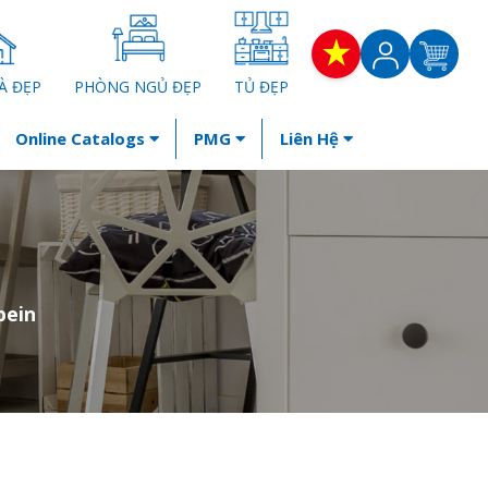
À ĐẸP
PHÒNG NGỦ ĐẸP
TỦ ĐẸP
Online Catalogs
PMG
Liên Hệ
pein