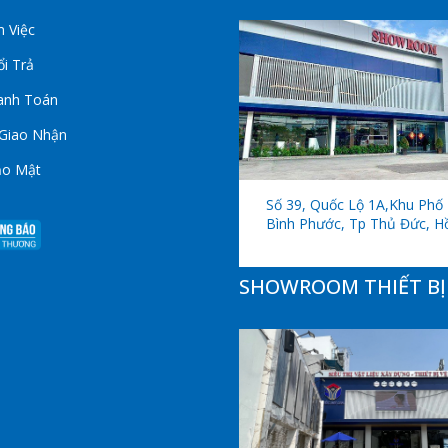
 Việc
i Trả
anh Toán
 Giao Nhận
ảo Mật
Số 39, Quốc Lộ 1A,khu Phố 
Bình Phước, Tp Thủ Đức, H
SHOWROOM THIẾT BỊ 