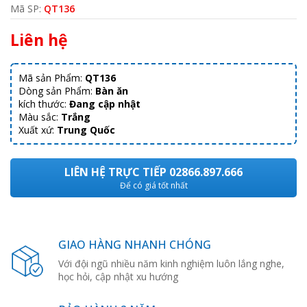
Mã SP:
QT136
Liên hệ
Mã sản Phẩm:
QT136
Dòng sản Phẩm:
Bàn ăn
kích thước:
Đang cập nhật
Màu sắc:
Trắng
Xuất xứ:
Trung Quốc
LIÊN HỆ TRỰC TIẾP 02866.897.666
Để có giá tốt nhất
GIAO HÀNG NHANH CHÓNG
Với đội ngũ nhiều năm kinh nghiệm luôn lắng nghe,
học hỏi, cập nhật xu hướng