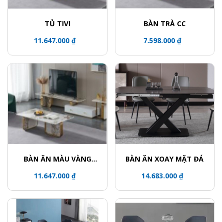
TỦ TIVI
BÀN TRÀ CC
11.647.000 ₫
7.598.000 ₫
BÀN ĂN MÀU VÀNG
BÀN ĂN XOAY MẶT ĐÁ
ĐỒNG
11.647.000 ₫
14.683.000 ₫