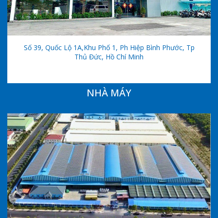
Số 39, Quốc Lộ 1A,khu Phố 1, Ph Hiệp Bình Phước, Tp
Thủ Đức, Hồ Chí Minh
NHÀ MÁY