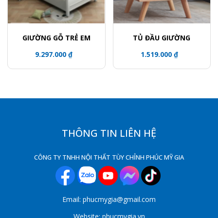
GIƯỜNG GỖ TRẺ EM
TỦ ĐẦU GIƯỜNG
9.297.000 ₫
1.519.000 ₫
THÔNG TIN LIÊN HỆ
CÔNG TY TNHH NỘI THẤT TÙY CHỈNH PHÚC MỸ GIA
Email: phucmygia@gmail.com
Website: phucmygia.vn