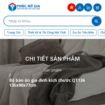
Trang Chủ
Thiết Kế & Thi Công Nội Thất
Dự Án Tiêu Biểu
Chấ
CHI TIẾT SẢN PHẨM
Sản phẩm
Bộ bàn ăn gia đình kích thước QT136
135x90x77cm