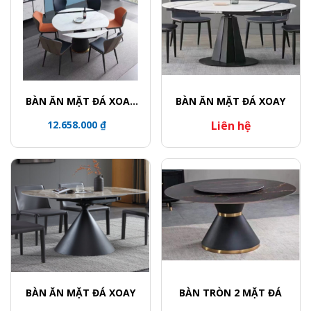
BÀN ĂN MẶT ĐÁ XOAY
BÀN ĂN MẶT ĐÁ XOAY
TRÒN / CHÂN BÀN KHỐI
12.658.000 ₫
Liên hệ
TRỤ VIỀN VÀNG
BÀN ĂN MẶT ĐÁ XOAY
BÀN TRÒN 2 MẶT ĐÁ