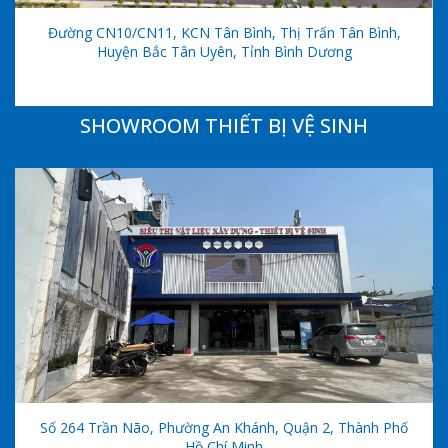
Đường CN10/CN11, KCN Tân Bình, Thị Trấn Tân Bình,
Huyện Bắc Tân Uyên, Tỉnh Bình Dương
SHOWROOM THIẾT BỊ VỆ SINH
Số 264 Trần Não, Phường An Khánh, Quận 2, Thành Phố
Hồ Chí Minh