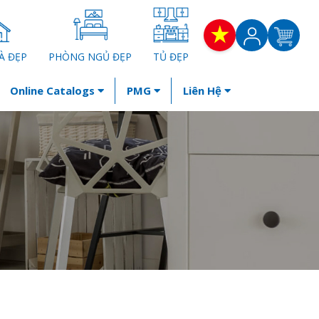
À ĐẸP
PHÒNG NGỦ ĐẸP
TỦ ĐẸP
Online Catalogs
PMG
Liên Hệ