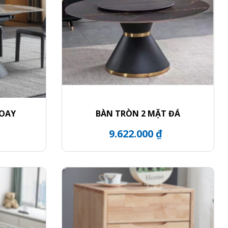
XOAY
BÀN TRÒN 2 MẶT ĐÁ
9.622.000 ₫