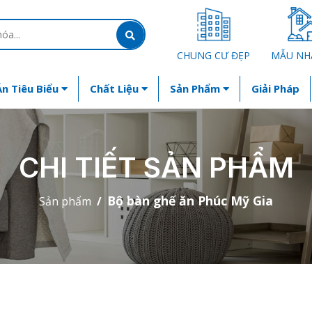
CHUNG CƯ ĐẸP
MẪU NH
n Tiêu Biểu
Chất Liệu
Sản Phẩm
Giải Pháp
CHI TIẾT SẢN PHẨM
Bộ bàn ghế ăn Phúc Mỹ Gia
Sản phẩm