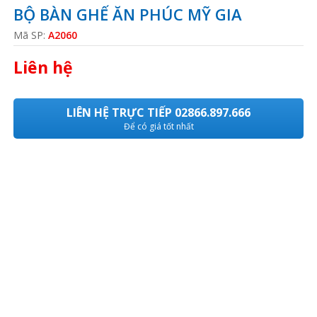
BỘ BÀN GHẾ ĂN PHÚC MỸ GIA
Mã SP:
A2060
Liên hệ
LIÊN HỆ TRỰC TIẾP 02866.897.666
Để có giá tốt nhất