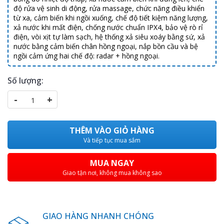
độ rửa vệ sinh di động, rửa massage, chức năng điều khiển
từ xa, cảm biến khi ngồi xuống, chế độ tiết kiệm năng lượng,
xả nước khi mất điện, chống nước chuẩn IPX4, bảo vệ rò rỉ
điện, vòi xịt tự làm sạch, hệ thống xả siêu xoáy bằng sứ, xả
nước bằng cảm biến chân hồng ngoại, nắp bồn cầu và bệ
ngồi cảm ứng hai chế độ: radar + hồng ngoại.
Số lượng:
-
+
THÊM VÀO GIỎ HÀNG
Và tiếp tục mua sắm
MUA NGAY
Giao tận nơi, không mua không sao
GIAO HÀNG NHANH CHÓNG