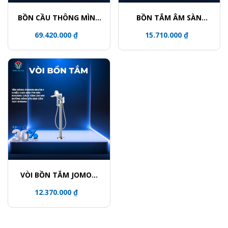
BỒN CẦU THÔNG MÌNH
BỒN TẮM ÂM SÀN
JOMOO ZD8611-SA-
JOMOO Y001407-1A01-
69.420.000 ₫
15.710.000 ₫
CJM220
I011
VÒI BỒN TẮM JOMOO
P38008-684/1B-1
12.370.000 ₫