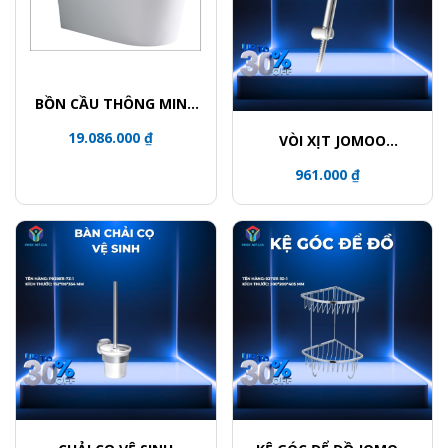
BỒN CẦU THÔNG MINH
智能马桶 CERAMIC
19.086.000 ₫
VÒI XỊT JOMOO
TOILET
S190011-2B02-I012
961.000 ₫