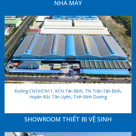
NHÀ MÁY
Đường CN10/CN11, KCN Tân Bình, Thị Trấn Tân Bình,
Huyện Bắc Tân Uyên, Tỉnh Bình Dương
SHOWROOM THIẾT BỊ VỆ SINH