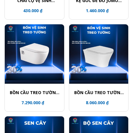
CHẢI CỌ VỆ SINH
KỆ GÓC ĐỂ ĐỒ JOMOO
JOMOO P939811-7Z-1
937011-1D-1
430.000 ₫
1.460.000 ₫
BỒN CẦU TREO TƯỜNG
BỒN CẦU TREO TƯỜNG
JOMOO 1187-2/11Z-1
JOMOO 11413-2-2/11K-1
7.290.000 ₫
8.060.000 ₫