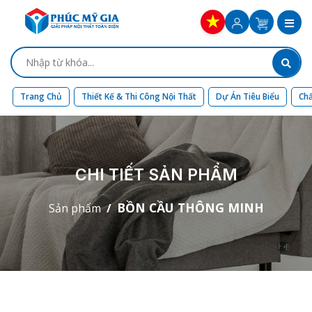
Trang Chủ
Thiết Kế & Thi Công Nội Thất
Dự Án Tiêu Biểu
Chấ
CHI TIẾT SẢN PHẨM
BỒN CẦU THÔNG MINH
Sản phẩm