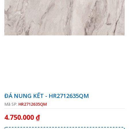
ĐÁ NUNG KẾT - HR2712635QM
Mã SP:
HR2712635QM
4.750.000 ₫