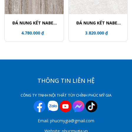
ĐÁ NUNG KẾT NABEL
ĐÁ NUNG KẾT NABEL
NHM321600005Y
HR3216812FL
4.780.000 ₫
3.820.000 ₫
THÔNG TIN LIÊN HỆ
CÔNG TY TNHH NỘI THẤT TÙY CHỈNH PHÚC MỸ GIA
Email: phucmygia@gmail.com
Website: phucmygia.vn