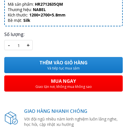
Mã sản phẩm:
HR2712635QM
Thương hiệu:
NABEL
Kích thước:
1200×2700×5.8mm
Bề mặt:
Silk
Số lượng:
-
+
THÊM VÀO GIỎ HÀNG
Và tiếp tục mua sắm
MUA NGAY
Giao tận nơi, không mua không sao
GIAO HÀNG NHANH CHÓNG
Với đội ngũ nhiều năm kinh nghiệm luôn lắng nghe,
học hỏi, cập nhật xu hướng