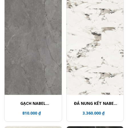
GẠCH NABEL
ĐÁ NUNG KẾT NABEL
HE15079356LZ
HA1612027Y
810.000 ₫
3.360.000 ₫