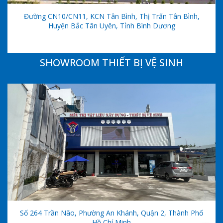
Đường CN10/CN11, KCN Tân Bình, Thị Trấn Tân Bình,
Huyện Bắc Tân Uyên, Tỉnh Bình Dương
SHOWROOM THIẾT BỊ VỆ SINH
Số 264 Trần Não, Phường An Khánh, Quận 2, Thành Phố
Hồ Chí Minh