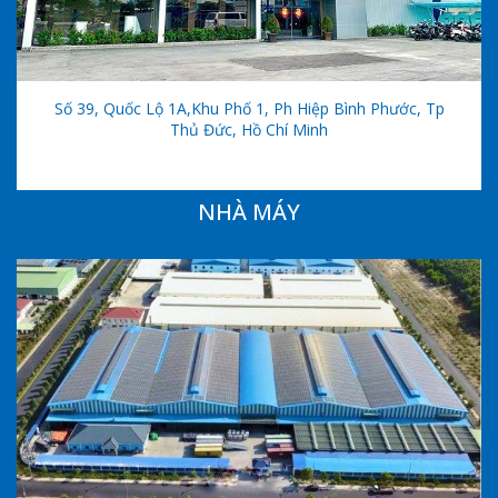
Số 39, Quốc Lộ 1A,khu Phố 1, Ph Hiệp Bình Phước, Tp
Thủ Đức, Hồ Chí Minh
NHÀ MÁY