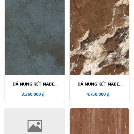
ĐÁ NUNG KẾT NABEL
ĐÁ NUNG KẾT NABEL
HR2712332QH
NHA271200004L
3.360.000 ₫
4.750.000 ₫