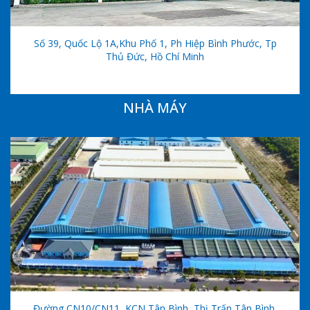
Số 39, Quốc Lộ 1A,khu Phố 1, Ph Hiệp Bình Phước, Tp
Thủ Đức, Hồ Chí Minh
NHÀ MÁY
Đường CN10/CN11, KCN Tân Bình, Thị Trấn Tân Bình,