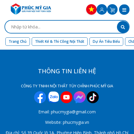
Trang Chủ
Thiết Kế & Thi Công Nội Thất
Dự Án Tiêu Biểu
Chấ
THÔNG TIN LIÊN HỆ
CÔNG TY TNHH NỘI THẤT TÙY CHỈNH PHÚC MỸ GIA
Email: phucmygia@gmail.com
Website: phucmygia.vn
Địa chỉ: Số 39 Quốc lộ 1A, Phường Hiệp Bình, Thành phố Hồ Chí