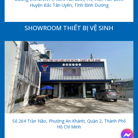
Huyện Bắc Tân Uyên, Tỉnh Bình Dương
SHOWROOM THIẾT BỊ VỆ SINH
Số 264 Trần Não, Phường An Khánh, Quận 2, Thành Phố
Hồ Chí Minh