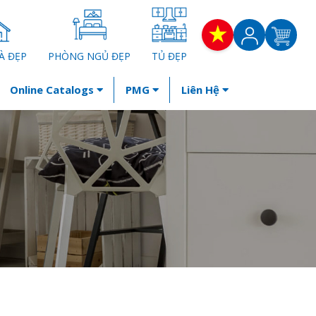
À ĐẸP
PHÒNG NGỦ ĐẸP
TỦ ĐẸP
Online Catalogs
PMG
Liên Hệ