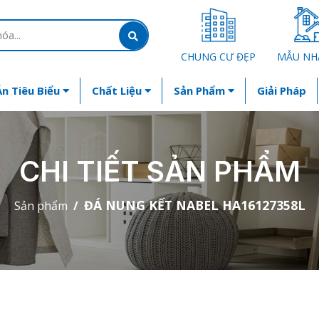
CHUNG CƯ ĐẸP
MẪU NH
n Tiêu Biểu
Chất Liệu
Sản Phẩm
Giải Pháp
CHI TIẾT SẢN PHẨM
ĐÁ NUNG KẾT NABEL HA16127358L
Sản phẩm