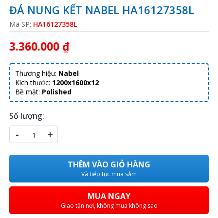
ĐÁ NUNG KẾT NABEL HA16127358L
Mã SP:
HA16127358L
3.360.000 ₫
Thương hiệu:
Nabel
Kích thước:
1200x1600x12
Bề mặt:
Polished
Số lượng:
-
+
THÊM VÀO GIỎ HÀNG
Và tiếp tục mua sắm
MUA NGAY
Giao tận nơi, không mua không sao