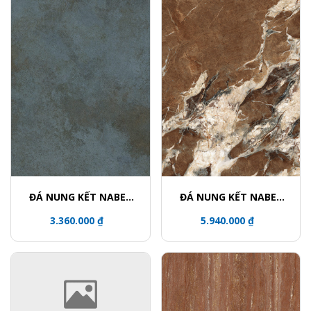
ĐÁ NUNG KẾT NABEL
ĐÁ NUNG KẾT NABEL
HR2712332QH
NHA271200004L
3.360.000 ₫
5.940.000 ₫