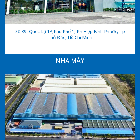
Số 39, Quốc Lộ 1A,khu Phố 1, Ph Hiệp Bình Phước, Tp
Thủ Đức, Hồ Chí Minh
NHÀ MÁY