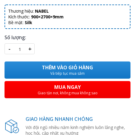
Thương hiệu:
NABEL
Kích thước:
900×2700×9mm
Bề mặt:
Silk
Số lượng:
-
+
THÊM VÀO GIỎ HÀNG
Và tiếp tục mua sắm
MUA NGAY
Giao tận nơi, không mua không sao
GIAO HÀNG NHANH CHÓNG
Với đội ngũ nhiều năm kinh nghiệm luôn lắng nghe,
học hỏi, cập nhật xu hướng