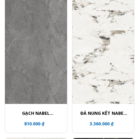
GẠCH NABEL
ĐÁ NUNG KẾT NABEL
HE15079356LZ
HA1612027Y
810.000 ₫
3.360.000 ₫