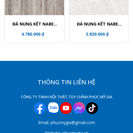
ĐÁ NUNG KẾT NABEL
ĐÁ NUNG KẾT NABEL
NHM321600005Y
HR3216812FL
4.780.000 ₫
3.820.000 ₫
THÔNG TIN LIÊN HỆ
CÔNG TY TNHH NỘI THẤT TÙY CHỈNH PHÚC MỸ GIA
Email: phucmygia@gmail.com
Website: phucmygia.vn