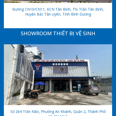
Đường CN10/CN11, KCN Tân Bình, Thị Trấn Tân Bình,
Huyện Bắc Tân Uyên, Tỉnh Bình Dương
SHOWROOM THIẾT BỊ VỆ SINH
Số 264 Trần Não, Phường An Khánh, Quận 2, Thành Phố