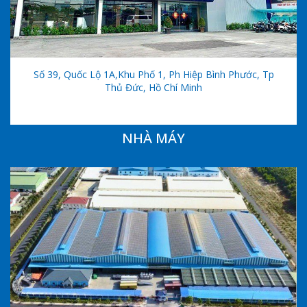
Số 39, Quốc Lộ 1A,khu Phố 1, Ph Hiệp Bình Phước, Tp
Thủ Đức, Hồ Chí Minh
NHÀ MÁY