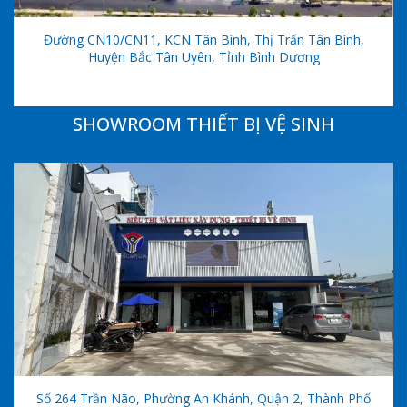
Đường CN10/CN11, KCN Tân Bình, Thị Trấn Tân Bình,
Huyện Bắc Tân Uyên, Tỉnh Bình Dương
SHOWROOM THIẾT BỊ VỆ SINH
Số 264 Trần Não, Phường An Khánh, Quận 2, Thành Phố