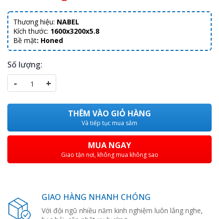
Thương hiệu:
NABEL
Kích thước:
1600x3200x5.8
Bề mặt
: Honed
Số lượng:
-
+
THÊM VÀO GIỎ HÀNG
Và tiếp tục mua sắm
MUA NGAY
Giao tận nơi, không mua không sao
GIAO HÀNG NHANH CHÓNG
Với đội ngũ nhiều năm kinh nghiệm luôn lắng nghe,