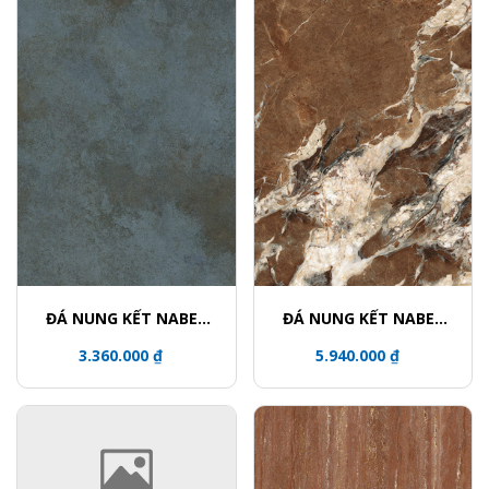
ĐÁ NUNG KẾT NABEL
ĐÁ NUNG KẾT NABEL
HR2712332QH
NHA271200004L
3.360.000 ₫
5.940.000 ₫