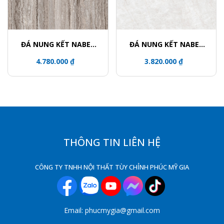
ĐÁ NUNG KẾT NABEL
ĐÁ NUNG KẾT NABEL
NHM321600005Y
HR3216812FL
4.780.000 ₫
3.820.000 ₫
THÔNG TIN LIÊN HỆ
CÔNG TY TNHH NỘI THẤT TÙY CHỈNH PHÚC MỸ GIA
Email: phucmygia@gmail.com