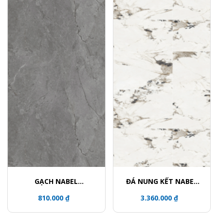
GẠCH NABEL
ĐÁ NUNG KẾT NABEL
HE15079356LZ
HA1612027Y
810.000 ₫
3.360.000 ₫