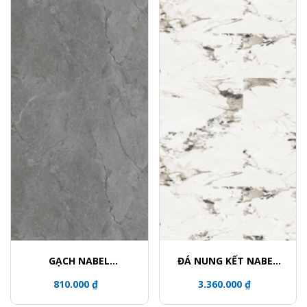
GẠCH NABEL
ĐÁ NUNG KẾT NABEL
HE15079356LZ
HA1612027Y
810.000 ₫
3.360.000 ₫