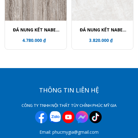
ĐÁ NUNG KẾT NABEL
ĐÁ NUNG KẾT NABEL
NHM321600005Y
HR3216812FL
4.780.000 ₫
3.820.000 ₫
THÔNG TIN LIÊN HỆ
CÔNG TY TNHH NỘI THẤT TÙY CHỈNH PHÚC MỸ GIA
Email: phucmygia@gmail.com