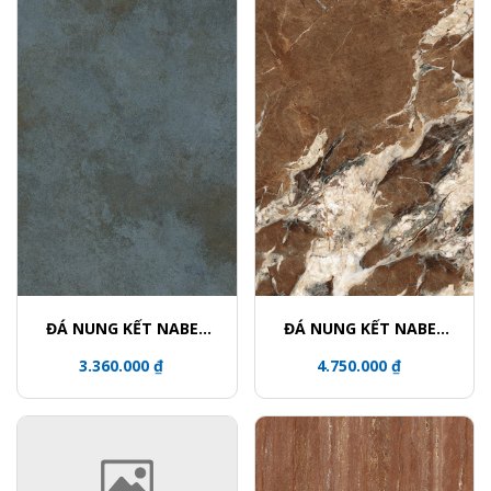
ĐÁ NUNG KẾT NABEL
ĐÁ NUNG KẾT NABEL
HR2712332QH
NHA271200004L
3.360.000 ₫
4.750.000 ₫