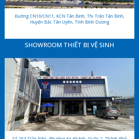
Đường CN10/CN11, KCN Tân Bình, Thị Trấn Tân Bình,
Huyện Bắc Tân Uyên, Tỉnh Bình Dương
SHOWROOM THIẾT BỊ VỆ SINH
Số 264 Trần Não, Phường An Khánh, Quận 2, Thành Phố