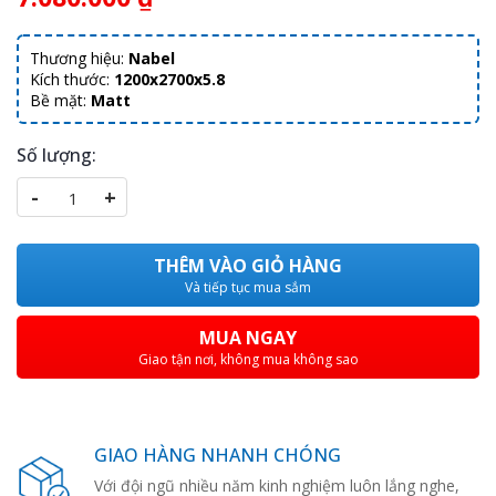
Thương hiệu:
Nabel
Kích thước:
1200x2700x5.8
Bề mặt:
Matt
Số lượng:
-
+
THÊM VÀO GIỎ HÀNG
Và tiếp tục mua sắm
MUA NGAY
Giao tận nơi, không mua không sao
GIAO HÀNG NHANH CHÓNG
Với đội ngũ nhiều năm kinh nghiệm luôn lắng nghe,