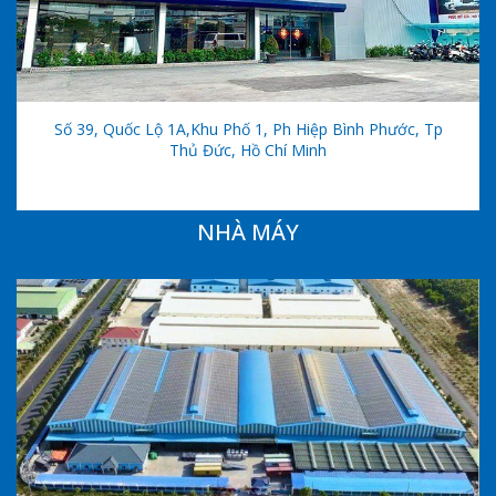
Số 39, Quốc Lộ 1A,khu Phố 1, Ph Hiệp Bình Phước, Tp
Thủ Đức, Hồ Chí Minh
NHÀ MÁY