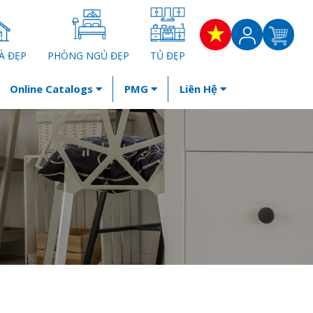
À ĐẸP
PHÒNG NGỦ ĐẸP
TỦ ĐẸP
Online Catalogs
PMG
Liên Hệ