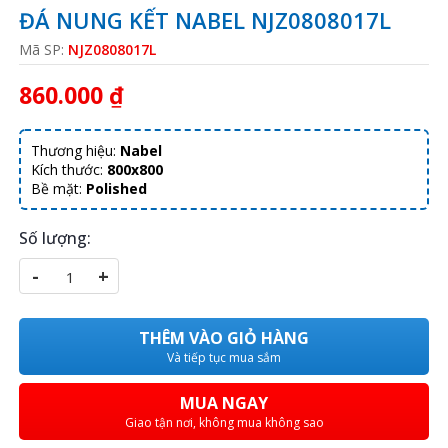
ĐÁ NUNG KẾT NABEL NJZ0808017L
Mã SP:
NJZ0808017L
860.000 ₫
Thương hiệu:
Nabel
Kích thước:
800x800
Bề mặt:
Polished
Số lượng:
-
+
THÊM VÀO GIỎ HÀNG
Và tiếp tục mua sắm
MUA NGAY
Giao tận nơi, không mua không sao