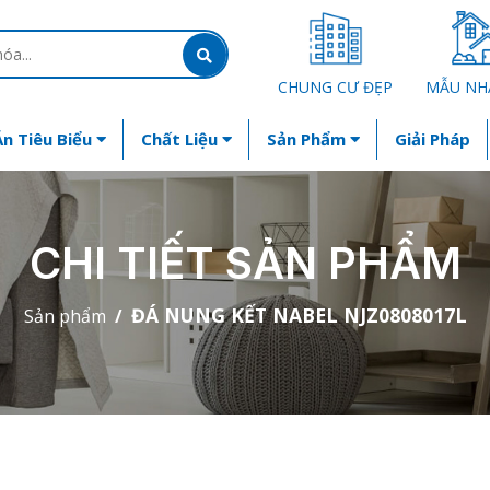
CHUNG CƯ ĐẸP
MẪU NH
n Tiêu Biểu
Chất Liệu
Sản Phẩm
Giải Pháp
CHI TIẾT SẢN PHẨM
ĐÁ NUNG KẾT NABEL NJZ0808017L
Sản phẩm