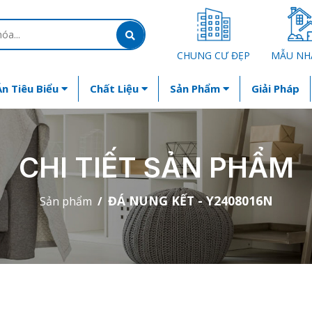
CHUNG CƯ ĐẸP
MẪU NH
n Tiêu Biểu
Chất Liệu
Sản Phẩm
Giải Pháp
CHI TIẾT SẢN PHẨM
ĐÁ NUNG KẾT - Y2408016N
Sản phẩm