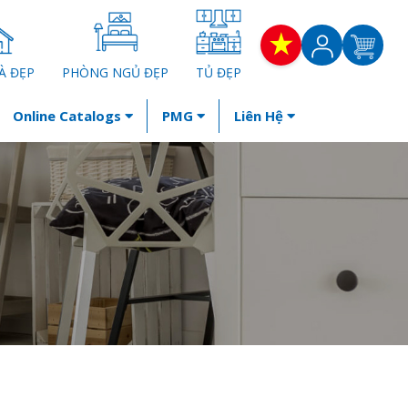
À ĐẸP
PHÒNG NGỦ ĐẸP
TỦ ĐẸP
Online Catalogs
PMG
Liên Hệ