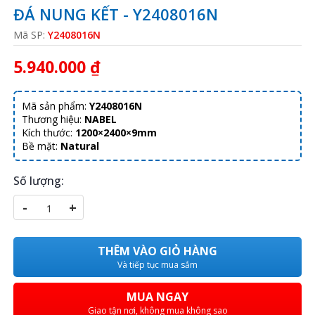
ĐÁ NUNG KẾT - Y2408016N
Mã SP:
Y2408016N
5.940.000 ₫
Mã sản phẩm:
Y2408016N
Thương hiệu:
NABEL
Kích thước:
1200×2400×9mm
Bề mặt:
Natural
Số lượng:
-
+
THÊM VÀO GIỎ HÀNG
Và tiếp tục mua sắm
MUA NGAY
Giao tận nơi, không mua không sao