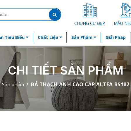
CHUNG CƯ ĐẸP
MẪU NH
n Tiêu Biểu
Chất Liệu
Sản Phẩm
Giải Pháp
CHI TIẾT SẢN PHẨM
ĐÁ THẠCH ANH CAO CẤP ALTEA BS182
Sản phẩm