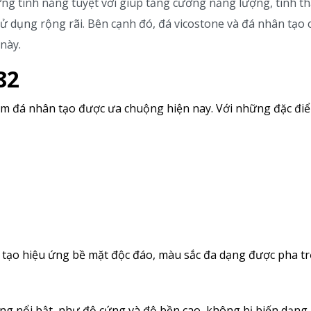
ng tính năng tuyệt vời giúp tăng cường năng lượng, tinh t
 sử dụng rộng rãi. Bên cạnh đó, đá vicostone và đá nhân tạ
này.
82
m đá nhân tạo được ưa chuộng hiện nay. Với những đặc điểm
 tạo hiệu ứng bề mặt độc đáo, màu sắc đa dạng được pha trộn
ng nổi bật, như độ cứng và độ bền cao, không bị biến dạn