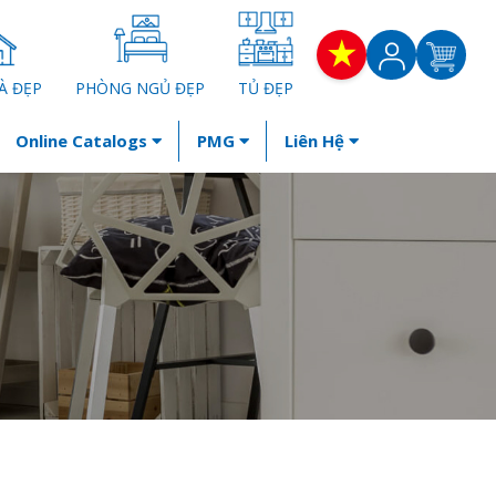
À ĐẸP
PHÒNG NGỦ ĐẸP
TỦ ĐẸP
Online Catalogs
PMG
Liên Hệ