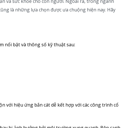
hần và sức khỏe cho con người. Ngoài ra, trong ngành
o cũng là những lựa chọn được ưa chuộng hiện nay. Hãy
 nổi bật và thông số kỹ thuật sau:
 với hiệu ứng bắn cát dễ kết hợp với các công trình cổ
g hay bị ảnh hưởng bởi môi trường xung quanh. Bên cạnh