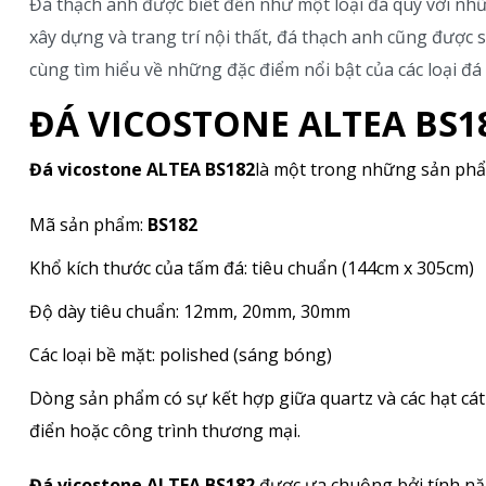
Đá thạch anh được biết đến như một loại đá quý với nhữ
xây dựng và trang trí nội thất, đá thạch anh cũng được
cùng tìm hiểu về những đặc điểm nổi bật của các loại đá 
ĐÁ VICOSTONE ALTEA BS1
Đá vicostone ALTEA BS182
là một trong những sản phẩ
Mã sản phẩm:
BS182
Khổ kích thước của tấm đá: tiêu chuẩn (144cm x 305cm)
Độ dày tiêu chuẩn: 12mm, 20mm, 30mm
Các loại bề mặt: polished (sáng bóng)
Dòng sản phẩm có sự kết hợp giữa quartz và các hạt cát
điển hoặc công trình thương mại.
Đá vicostone ALTEA BS182
được ưa chuộng bởi tính nă