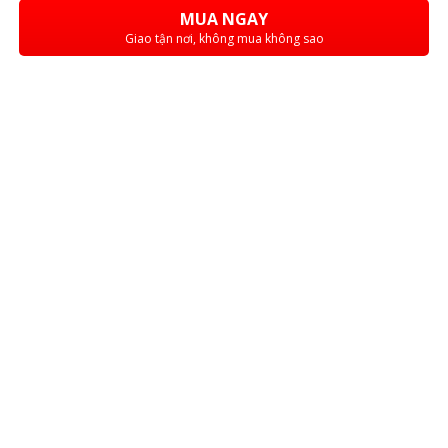
MUA NGAY
Giao tận nơi, không mua không sao