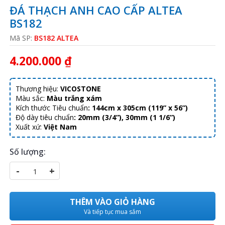
ĐÁ THẠCH ANH CAO CẤP ALTEA
BS182
Mã SP:
BS182 ALTEA
4.200.000 ₫
Thương hiệu:
VICOSTONE
Màu sắc:
Màu trắng xám
Kích thước Tiêu chuẩn
:
144cm x 305cm (119” x 56”)
Độ dày tiêu chuẩn
:
20mm (3/4”), 30mm (1 1/6”)
Xuất xứ:
Việt Nam
Số lượng:
-
+
THÊM VÀO GIỎ HÀNG
Và tiếp tục mua sắm