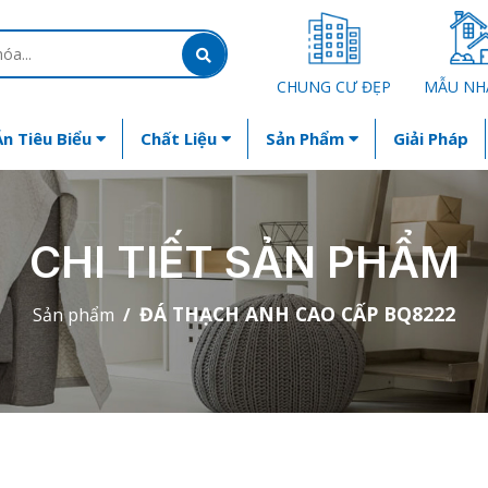
CHUNG CƯ ĐẸP
MẪU NH
n Tiêu Biểu
Chất Liệu
Sản Phẩm
Giải Pháp
CHI TIẾT SẢN PHẨM
ĐÁ THẠCH ANH CAO CẤP BQ8222
Sản phẩm