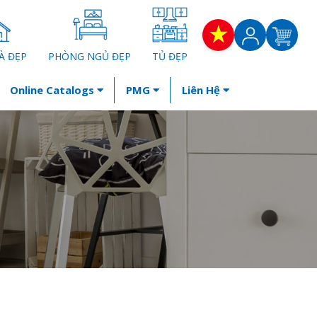
À ĐẸP
PHÒNG NGỦ ĐẸP
TỦ ĐẸP
Online Catalogs
PMG
Liên Hệ