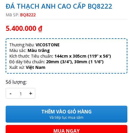
ĐÁ THẠCH ANH CAO CẤP BQ8222
Mã SP:
BQ8222
5.400.000 ₫
Thương hiệu:
VICOSTONE
Màu sắc:
Màu trắng
Kích thước Tiêu chuẩn
:
144cm x 305cm (119” x 56”)
Độ dày tiêu chuẩn
:
20mm (3/4”), 30mm (1 1/6”)
Xuất xứ:
Việt Nam
Số lượng:
-
+
THÊM VÀO GIỎ HÀNG
Và tiếp tục mua sắm
MUA NGAY