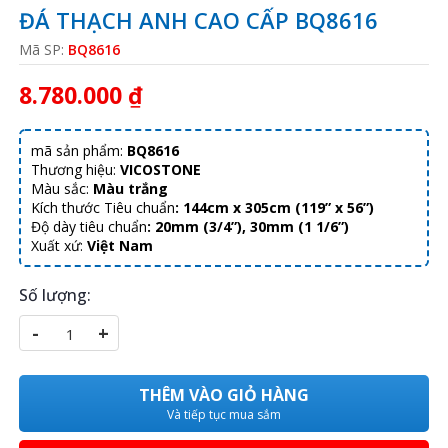
ĐÁ THẠCH ANH CAO CẤP BQ8616
Mã SP:
BQ8616
8.780.000 ₫
mã sản phẩm:
BQ8616
Thương hiệu:
VICOSTONE
Màu sắc:
Màu trắng
Kích thước Tiêu chuẩn
:
144cm x 305cm (119” x 56”)
Độ dày tiêu chuẩn
:
20mm (3/4”), 30mm (1 1/6”)
Xuất xứ:
Việt Nam
Số lượng:
-
+
THÊM VÀO GIỎ HÀNG
Và tiếp tục mua sắm