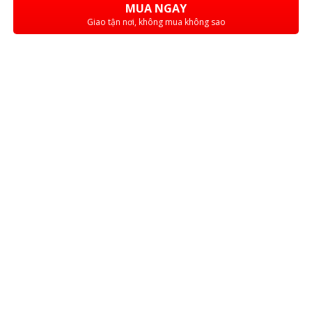
MUA NGAY
Giao tận nơi, không mua không sao