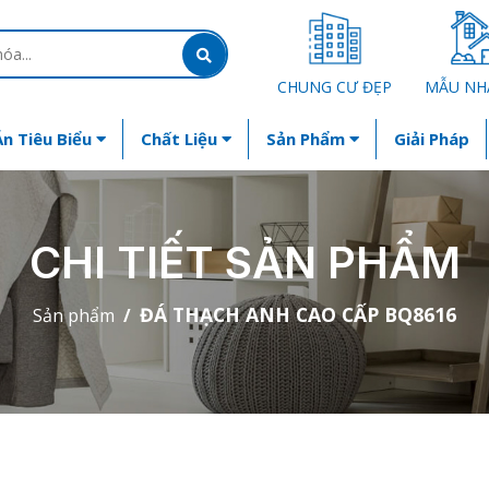
CHUNG CƯ ĐẸP
MẪU NH
n Tiêu Biểu
Chất Liệu
Sản Phẩm
Giải Pháp
CHI TIẾT SẢN PHẨM
ĐÁ THẠCH ANH CAO CẤP BQ8616
Sản phẩm