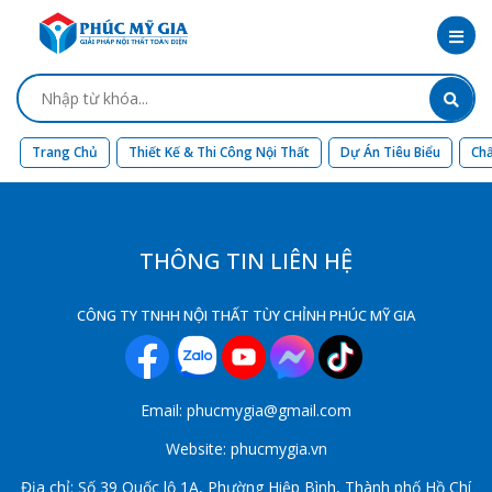
Trang Chủ
Thiết Kế & Thi Công Nội Thất
Dự Án Tiêu Biểu
Chấ
THÔNG TIN LIÊN HỆ
CÔNG TY TNHH NỘI THẤT TÙY CHỈNH PHÚC MỸ GIA
Email: phucmygia@gmail.com
Website: phucmygia.vn
Địa chỉ: Số 39 Quốc lộ 1A, Phường Hiệp Bình, Thành phố Hồ Chí