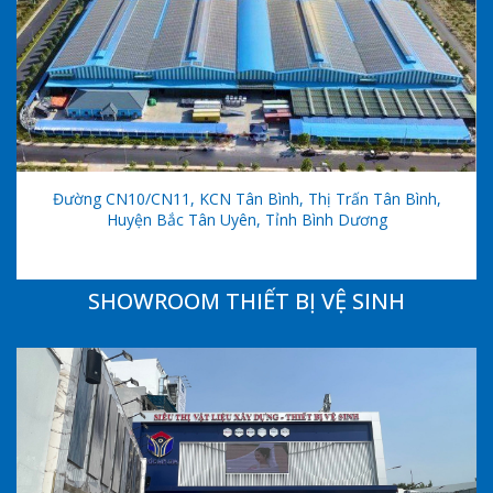
Đường CN10/CN11, KCN Tân Bình, Thị Trấn Tân Bình,
Huyện Bắc Tân Uyên, Tỉnh Bình Dương
SHOWROOM THIẾT BỊ VỆ SINH