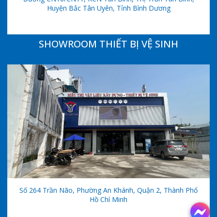
Huyện Bắc Tân Uyên, Tỉnh Bình Dương
SHOWROOM THIẾT BỊ VỆ SINH
Số 264 Trần Não, Phường An Khánh, Quận 2, Thành Phố
Hồ Chí Minh