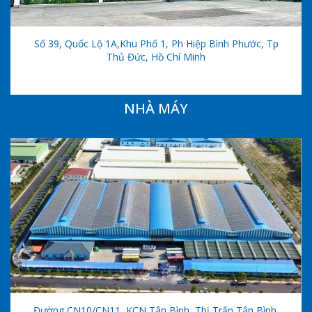
Số 39, Quốc Lộ 1A,khu Phố 1, Ph Hiệp Bình Phước, Tp
Thủ Đức, Hồ Chí Minh
NHÀ MÁY
Đường CN10/CN11, KCN Tân Bình, Thị Trấn Tân Bình,