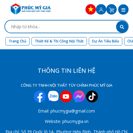
Trang Chủ
Thiết Kế & Thi Công Nội Thất
Dự Án Tiêu Biểu
Chấ
THÔNG TIN LIÊN HỆ
CÔNG TY TNHH NỘI THẤT TÙY CHỈNH PHÚC MỸ GIA
Email: phucmygia@gmail.com
Website: phucmygia.vn
Địa chỉ: Số 39 Quốc lộ 1A, Phường Hiệp Bình, Thành phố Hồ Chí