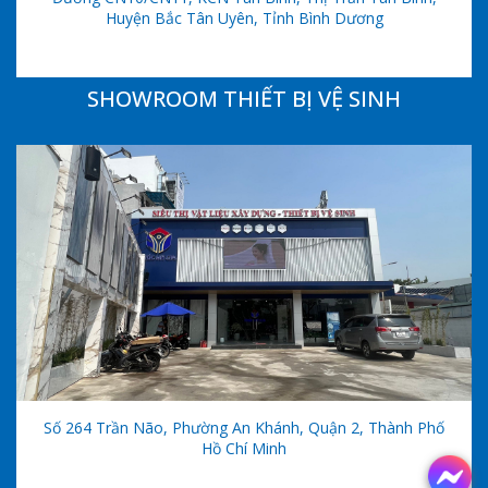
Huyện Bắc Tân Uyên, Tỉnh Bình Dương
SHOWROOM THIẾT BỊ VỆ SINH
Số 264 Trần Não, Phường An Khánh, Quận 2, Thành Phố
Hồ Chí Minh