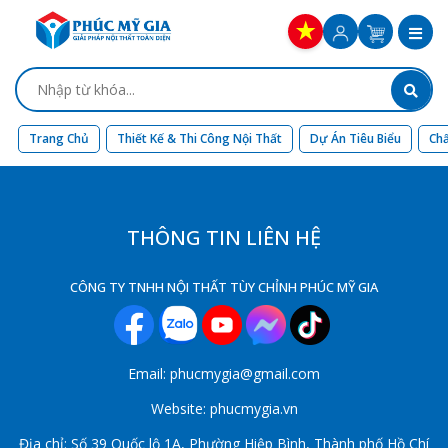
Trang Chủ
Thiết Kế & Thi Công Nội Thất
Dự Án Tiêu Biểu
Chấ
THÔNG TIN LIÊN HỆ
CÔNG TY TNHH NỘI THẤT TÙY CHỈNH PHÚC MỸ GIA
Email: phucmygia@gmail.com
Website: phucmygia.vn
Địa chỉ: Số 39 Quốc lộ 1A, Phường Hiệp Bình, Thành phố Hồ Chí