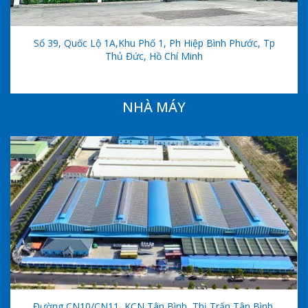
Số 39, Quốc Lộ 1A,khu Phố 1, Ph Hiệp Bình Phước, Tp
Thủ Đức, Hồ Chí Minh
NHÀ MÁY
Đường CN10/CN11, KCN Tân Bình, Thị Trấn Tân Bình,