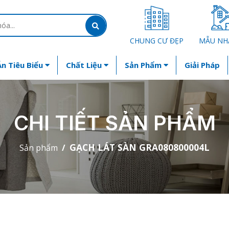
CHUNG CƯ ĐẸP
MẪU NH
n Tiêu Biểu
Chất Liệu
Sản Phẩm
Giải Pháp
CHI TIẾT SẢN PHẨM
GẠCH LÁT SÀN GRA080800004L
Sản phẩm