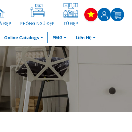
À ĐẸP
PHÒNG NGỦ ĐẸP
TỦ ĐẸP
Online Catalogs
PMG
Liên Hệ