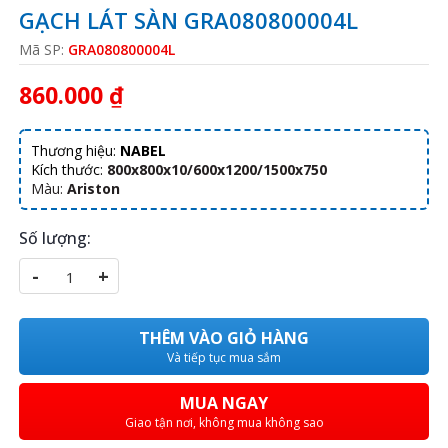
GẠCH LÁT SÀN GRA080800004L
Mã SP:
GRA080800004L
860.000 ₫
Thương hiệu:
NABEL
Kích thước:
800x800x10/600x1200/1500x750
Màu:
Ariston
Số lượng:
-
+
THÊM VÀO GIỎ HÀNG
Và tiếp tục mua sắm
MUA NGAY
Giao tận nơi, không mua không sao