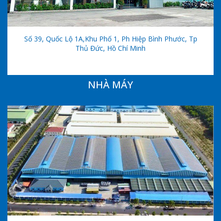
Số 39, Quốc Lộ 1A,khu Phố 1, Ph Hiệp Bình Phước, Tp
Thủ Đức, Hồ Chí Minh
NHÀ MÁY