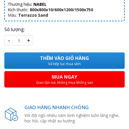
Thương hiệu:
NABEL
Kích thước:
800x800x10/600x1200/1500x750
Màu:
Terrazzo Sand
Số lượng:
-
+
THÊM VÀO GIỎ HÀNG
Và tiếp tục mua sắm
MUA NGAY
Giao tận nơi, không mua không sao
GIAO HÀNG NHANH CHÓNG
Với đội ngũ nhiều năm kinh nghiệm luôn lắng nghe,
học hỏi, cập nhật xu hướng