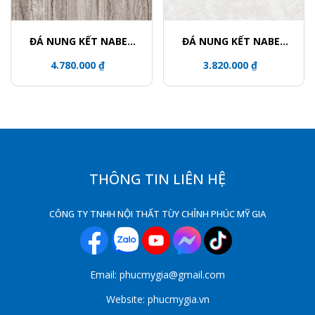
ĐÁ NUNG KẾT NABEL
ĐÁ NUNG KẾT NABEL
NHM321600005Y
HR3216812FL
4.780.000 ₫
3.820.000 ₫
THÔNG TIN LIÊN HỆ
CÔNG TY TNHH NỘI THẤT TÙY CHỈNH PHÚC MỸ GIA
Email: phucmygia@gmail.com
Website: phucmygia.vn