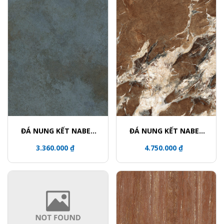
ĐÁ NUNG KẾT NABEL
ĐÁ NUNG KẾT NABEL
HR2712332QH
NHA271200004L
3.360.000 ₫
4.750.000 ₫