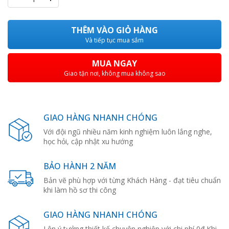
THÊM VÀO GIỎ HÀNG
Và tiếp tục mua sắm
MUA NGAY
Giao tận nơi, không mua không sao
GIAO HÀNG NHANH CHÓNG
Với đội ngũ nhiều năm kinh nghiệm luôn lắng nghe,
học hỏi, cập nhật xu hướng
BẢO HÀNH 2 NĂM
Bản vẽ phù hợp với từng Khách Hàng - đạt tiêu chuẩn
khi làm hồ sơ thi công
GIAO HÀNG NHANH CHÓNG
Lên ý tưởng thiết kế chuyên nghiệp với chi phí 0đ.Khi