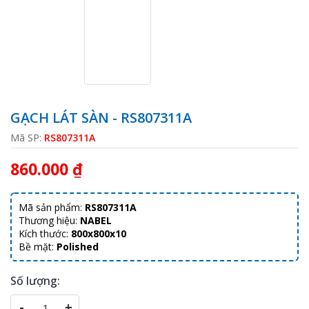
GẠCH LÁT SÀN - RS807311A
Mã SP:
RS807311A
860.000 ₫
Mã sản phẩm:
RS807311A
Thương hiệu:
NABEL
Kích thước:
800x800x10
Bề mặt:
Polished
Số lượng:
-
+