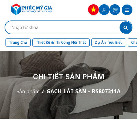
Trang Chủ
Thiết Kế & Thi Công Nội Thất
Dự Án Tiêu Biểu
Chấ
CHI TIẾT SẢN PHẨM
GẠCH LÁT SÀN - RS807311A
Sản phẩm