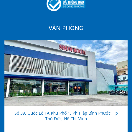
VĂN PHÒNG
Số 39, Quốc Lộ 1A,khu Phố 1, Ph Hiệp Bình Phước, Tp
Thủ Đức, Hồ Chí Minh