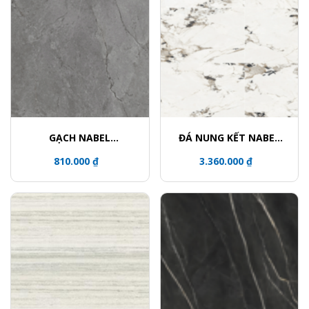
GẠCH NABEL
ĐÁ NUNG KẾT NABEL
HE15079356LZ
HA1612027Y
810.000 ₫
3.360.000 ₫