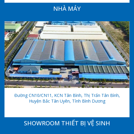
NHÀ MÁY
Đường CN10/CN11, KCN Tân Bình, Thị Trấn Tân Bình,
Huyện Bắc Tân Uyên, Tỉnh Bình Dương
SHOWROOM THIẾT BỊ VỆ SINH