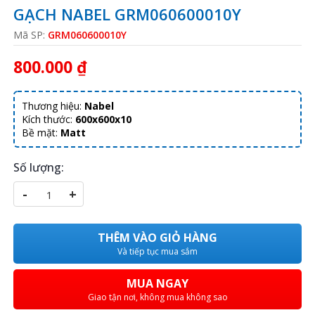
GẠCH NABEL GRM060600010Y
Mã SP:
GRM060600010Y
800.000 ₫
Thương hiệu:
Nabel
Kích thước:
600x600x10
Bề mặt:
Matt
Số lượng:
-
+
THÊM VÀO GIỎ HÀNG
Và tiếp tục mua sắm
MUA NGAY
Giao tận nơi, không mua không sao