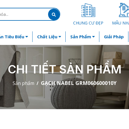
CHUNG CƯ ĐẸP
MẪU NH
n Tiêu Biểu
Chất Liệu
Sản Phẩm
Giải Pháp
CHI TIẾT SẢN PHẨM
GẠCH NABEL GRM060600010Y
Sản phẩm