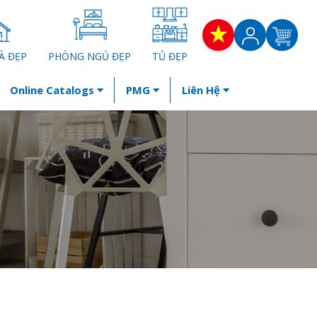
À ĐẸP
PHÒNG NGỦ ĐẸP
TỦ ĐẸP
Online Catalogs
PMG
Liên Hệ