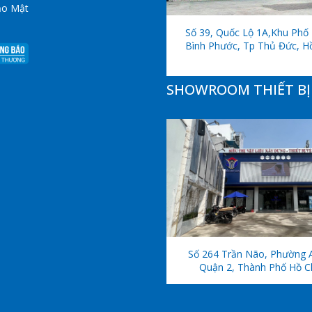
ảo Mật
Số 39, Quốc Lộ 1A,khu Phố 
Bình Phước, Tp Thủ Đức, H
SHOWROOM THIẾT BỊ 
Số 264 Trần Não, Phường 
Quận 2, Thành Phố Hồ C