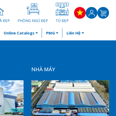
À ĐẸP
PHÒNG NGỦ ĐẸP
TỦ ĐẸP
Online Catalogs
PMG
Liên Hệ
NHÀ MÁY