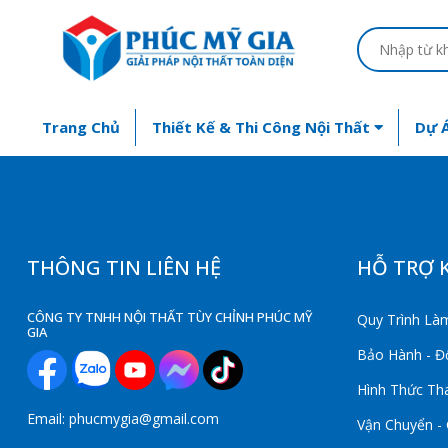
Trang Chủ
Thiết Kế & Thi Công Nội Thất
Dự Á
THÔNG TIN LIÊN HỆ
HỖ TRỢ 
CÔNG TY TNHH NỘI THẤT TÙY CHỈNH PHÚC MỸ
Quy Trình Làm
GIA
Bảo Hành - Đổ
Hình Thức Th
Email: phucmygia@gmail.com
Vận Chuyển -