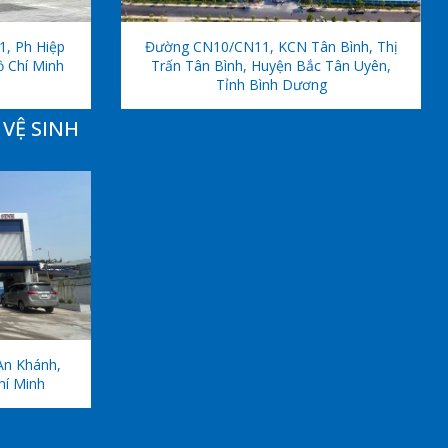
1, Ph Hiệp
Đường CN10/CN11, KCN Tân Bình, Thị
ồ Chí Minh
Trấn Tân Bình, Huyện Bắc Tân Uyên,
Tỉnh Bình Dương
VỆ SINH
An Khánh,
hí Minh