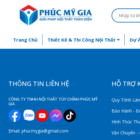
Trang Chủ
Thiết Kế & Thi Công Nội Thất
Dự Á
THÔNG TIN LIÊN HỆ
HỖ TRỢ 
CÔNG TY TNHH NỘI THẤT TÙY CHỈNH PHÚC MỸ
Quy Trình Làm
GIA
Bảo Hành - Đổ
Hình Thức Th
Email: phucmygia@gmail.com
Vận Chuyển -