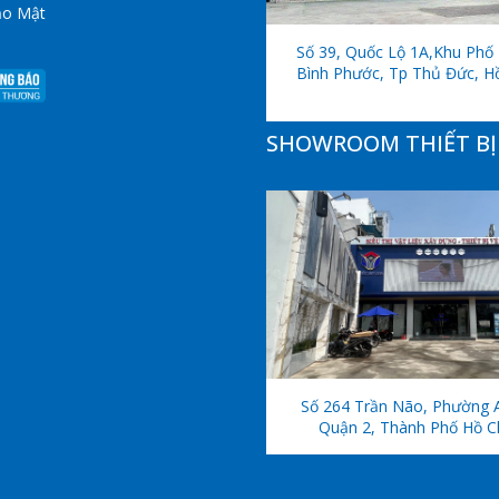
ảo Mật
Số 39, Quốc Lộ 1A,khu Phố 
Bình Phước, Tp Thủ Đức, H
SHOWROOM THIẾT BỊ 
Số 264 Trần Não, Phường 
Quận 2, Thành Phố Hồ C