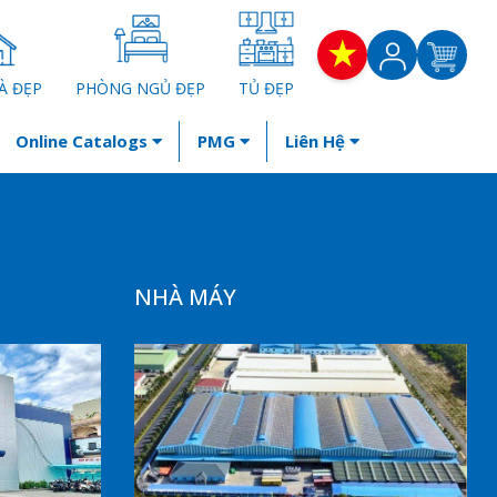
À ĐẸP
PHÒNG NGỦ ĐẸP
TỦ ĐẸP
Online Catalogs
PMG
Liên Hệ
NHÀ MÁY