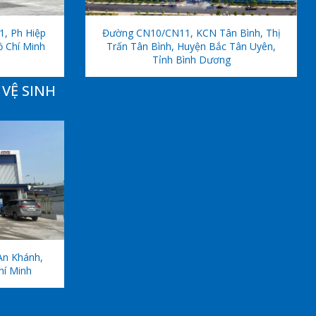
1, Ph Hiệp
Đường CN10/CN11, KCN Tân Bình, Thị
ồ Chí Minh
Trấn Tân Bình, Huyện Bắc Tân Uyên,
Tỉnh Bình Dương
VỆ SINH
An Khánh,
hí Minh