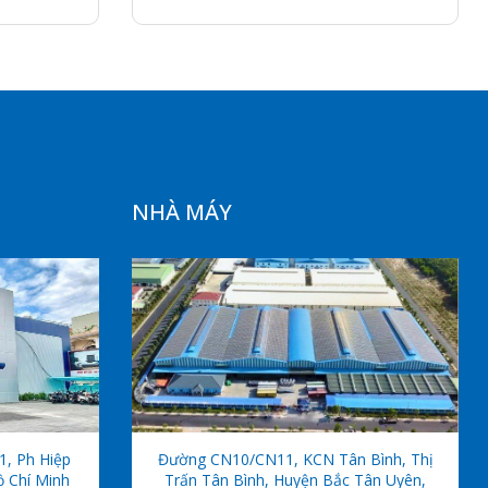
NHÀ MÁY
1, Ph Hiệp
Đường CN10/CN11, KCN Tân Bình, Thị
ồ Chí Minh
Trấn Tân Bình, Huyện Bắc Tân Uyên,