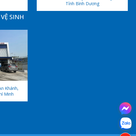
Tỉnh Bình Dương
VỆ SINH
An Khánh,
hí Minh