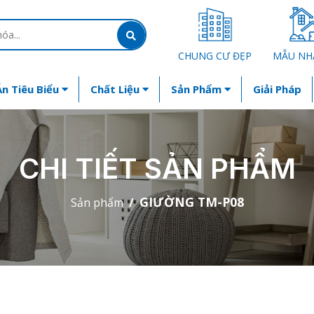
CHUNG CƯ ĐẸP
MẪU NH
n Tiêu Biểu
Chất Liệu
Sản Phẩm
Giải Pháp
CHI TIẾT SẢN PHẨM
GIƯỜNG TM-P08
Sản phẩm