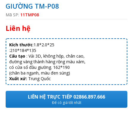
GIƯỜNG TM-P08
Mã SP:
11TMP08
Liên hệ
Kích thước
:1.8*2.0*25
:210*184*135
Cấu tạo
: Vải 3D, không hộp, chân cao,
đường vàng thành hàng rộng màu xám,
có cửa sổ đầu giường. 162*190
(chân ba ngạnh, màu đen súng)
Xuất xứ:
Trung Quốc
LIÊN HỆ TRỰC TIẾP 02866.897.666
Để có giá tốt nhất