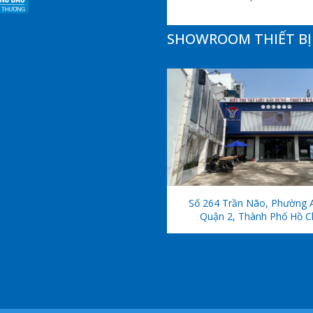
SHOWROOM THIẾT BỊ 
Số 264 Trần Não, Phường 
Quận 2, Thành Phố Hồ C