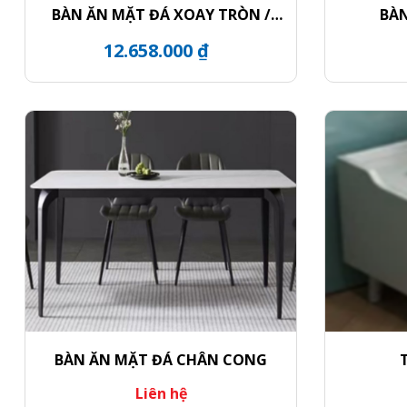
BÀN ĂN MẶT ĐÁ XOAY TRÒN /
BÀN
CHÂN BÀN KHỐI TRỤ VIỀN VÀNG
12.658.000 ₫
BÀN ĂN MẶT ĐÁ CHÂN CONG
Liên hệ