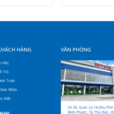
KHÁCH HÀNG
VĂN PHÒNG
 Việc
i Trả
anh Toán
 Giao Nhận
ảo Mật
Số 39, Quốc Lộ 1A,khu Phố 
Bình Phước, Tp Thủ Đức, H