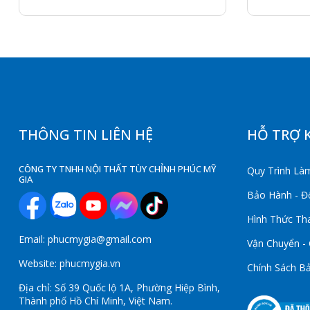
THÔNG TIN LIÊN HỆ
HỖ TRỢ 
CÔNG TY TNHH NỘI THẤT TÙY CHỈNH PHÚC MỸ
Quy Trình Làm
GIA
Bảo Hành - Đổ
Hình Thức Th
Email: phucmygia@gmail.com
Vận Chuyển -
Website: phucmygia.vn
Chính Sách B
Địa chỉ: Số 39 Quốc lộ 1A, Phường Hiệp Bình,
Thành phố Hồ Chí Minh, Việt Nam.