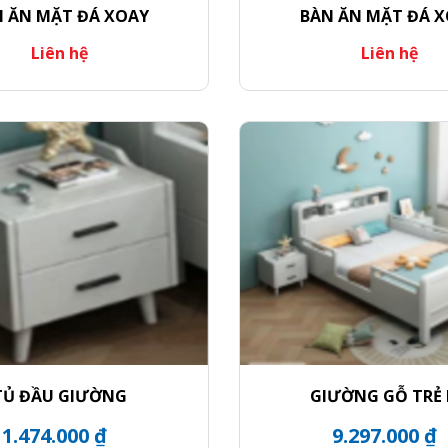
 ĂN MẶT ĐÁ XOAY
BÀN ĂN MẶT ĐÁ 
Liên hệ
Liên hệ
TỦ ĐẦU GIƯỜNG
GIƯỜNG GỖ TRẺ
1.474.000 ₫
9.297.000 ₫