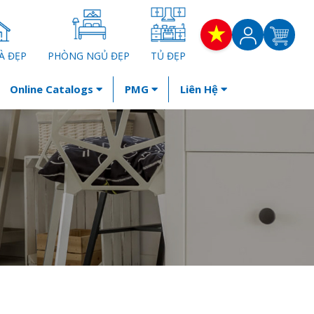
À ĐẸP
PHÒNG NGỦ ĐẸP
TỦ ĐẸP
Online Catalogs
PMG
Liên Hệ