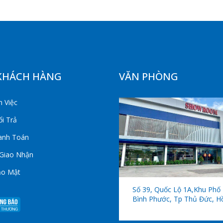
KHÁCH HÀNG
VĂN PHÒNG
 Việc
i Trả
anh Toán
 Giao Nhận
ảo Mật
Số 39, Quốc Lộ 1A,khu Phố 
Bình Phước, Tp Thủ Đức, H