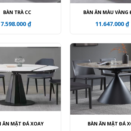
BÀN TRÀ CC
BÀN ĂN MÀU VÀNG
7.598.000 ₫
11.647.000 ₫
 ĂN MẶT ĐÁ XOAY
BÀN ĂN MẶT ĐÁ 