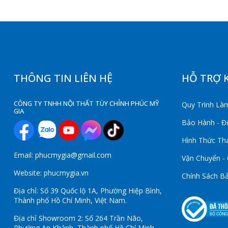
THÔNG TIN LIÊN HỆ
HỖ TRỢ 
CÔNG TY TNHH NỘI THẤT TÙY CHỈNH PHÚC MỸ
Quy Trình Làm
GIA
Bảo Hành - Đổ
Hình Thức Th
Email: phucmygia@gmail.com
Vận Chuyển -
Website: phucmygia.vn
Chính Sách B
Địa chỉ: Số 39 Quốc lộ 1A, Phường Hiệp Bình,
Thành phố Hồ Chí Minh, Việt Nam.
Địa chỉ Showroom 2: Số 264 Trần Não,
Phường An Khánh, Thành phố Hồ Chí Minh,