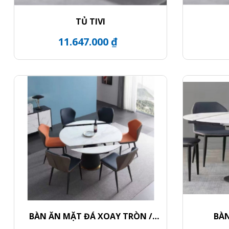
TỦ TIVI
11.647.000 ₫
BÀN ĂN MẶT ĐÁ XOAY TRÒN /
BÀN
CHÂN BÀN KHỐI TRỤ VIỀN VÀNG