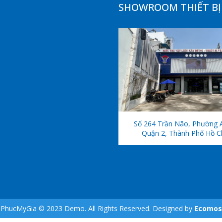
SHOWROOM THIẾT BỊ 
Số 264 Trần Não, Phường 
Quận 2, Thành Phố Hồ C
PhucMyGia © 2023 Demo. All Rights Reserved. Designed by
Ecomos