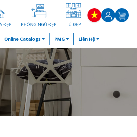
À ĐẸP
PHÒNG NGỦ ĐẸP
TỦ ĐẸP
Online Catalogs
PMG
Liên Hệ