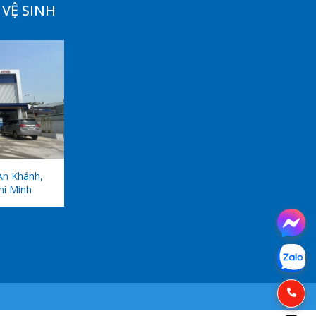
VỆ SINH
An Khánh,
hí Minh