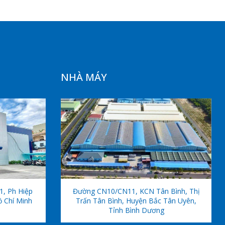
NHÀ MÁY
1, Ph Hiệp
Đường CN10/CN11, KCN Tân Bình, Thị
ồ Chí Minh
Trấn Tân Bình, Huyện Bắc Tân Uyên,
Tỉnh Bình Dương