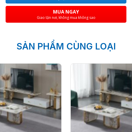
MUA NGAY
Giao tận nơi, không mua không sao
SẢN PHẨM CÙNG LOẠI