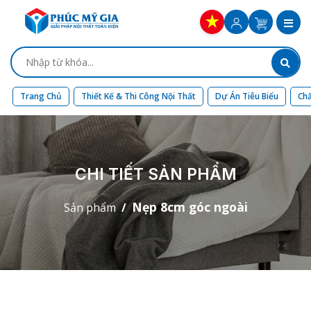
Trang Chủ
Thiết Kế & Thi Công Nội Thất
Dự Án Tiêu Biểu
Chấ
CHI TIẾT SẢN PHẨM
Nẹp 8cm góc ngoài
Sản phẩm