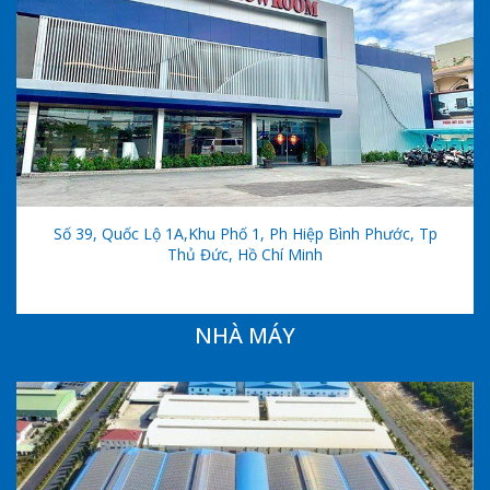
Số 39, Quốc Lộ 1A,khu Phố 1, Ph Hiệp Bình Phước, Tp
Thủ Đức, Hồ Chí Minh
NHÀ MÁY