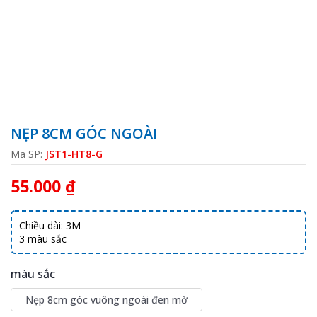
NẸP 8CM GÓC NGOÀI
Mã SP:
JST1-HT8-G
55.000 ₫
Chiều dài: 3M
3 màu sắc
màu sắc
Nẹp 8cm góc vuông ngoài đen mờ