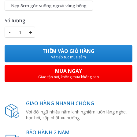
Nẹp 8cm góc vuông ngoài vàng hồng
Số lượng:
-
+
THÊM VÀO GIỎ HÀNG
Và tiếp tục mua sắm
MUA NGAY
Giao tận nơi, không mua không sao
GIAO HÀNG NHANH CHÓNG
Với đội ngũ nhiều năm kinh nghiệm luôn lắng nghe,
học hỏi, cập nhật xu hướng
BẢO HÀNH 2 NĂM