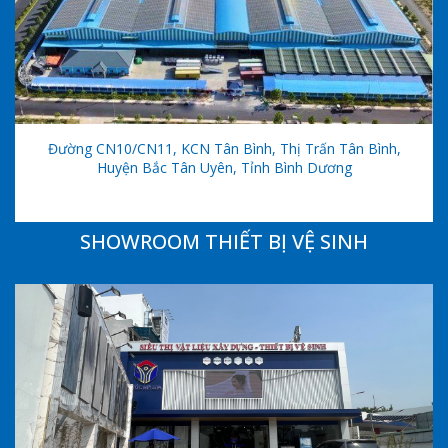
Đường CN10/CN11, KCN Tân Bình, Thị Trấn Tân Bình,
Huyện Bắc Tân Uyên, Tỉnh Bình Dương
SHOWROOM THIẾT BỊ VỆ SINH