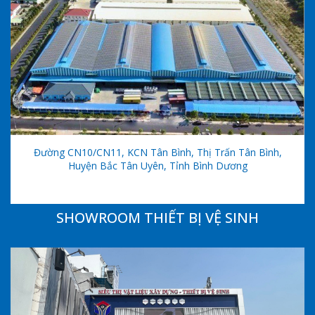
Đường CN10/CN11, KCN Tân Bình, Thị Trấn Tân Bình,
Huyện Bắc Tân Uyên, Tỉnh Bình Dương
SHOWROOM THIẾT BỊ VỆ SINH