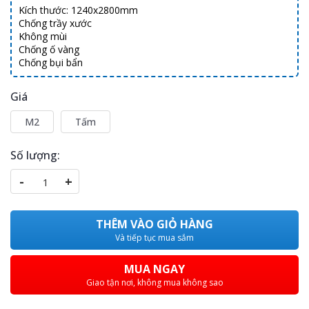
Kích thước: 1240x2800mm
Chống trầy xước
Không mùi
Chống ố vàng
Chống bụi bẩn
Giá
M2
Tấm
Số lượng:
-
+
THÊM VÀO GIỎ HÀNG
Và tiếp tục mua sắm
MUA NGAY
Giao tận nơi, không mua không sao