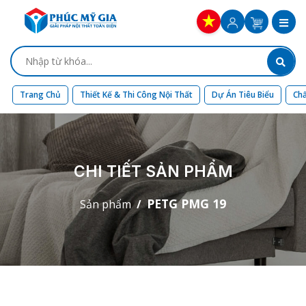
Trang Chủ
Thiết Kế & Thi Công Nội Thất
Dự Án Tiêu Biểu
Chấ
CHI TIẾT SẢN PHẨM
PETG PMG 19
Sản phẩm