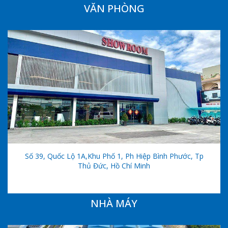
VĂN PHÒNG
Số 39, Quốc Lộ 1A,khu Phố 1, Ph Hiệp Bình Phước, Tp
Thủ Đức, Hồ Chí Minh
NHÀ MÁY