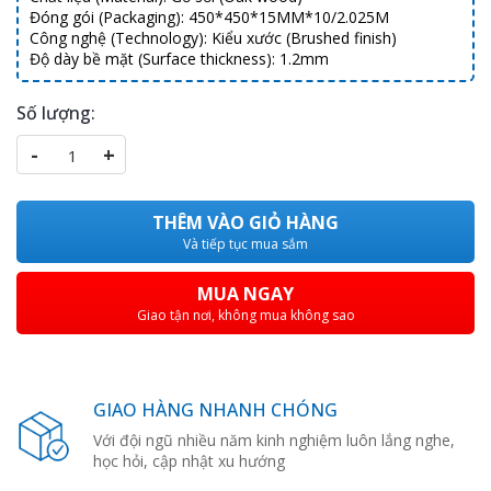
Đóng gói (Packaging): 450*450*15MM*10/2.025M
Công nghệ (Technology): Kiểu xước (Brushed finish)
Độ dày bề mặt (Surface thickness): 1.2mm
Số lượng:
-
+
THÊM VÀO GIỎ HÀNG
Và tiếp tục mua sắm
MUA NGAY
Giao tận nơi, không mua không sao
GIAO HÀNG NHANH CHÓNG
Với đội ngũ nhiều năm kinh nghiệm luôn lắng nghe,
học hỏi, cập nhật xu hướng