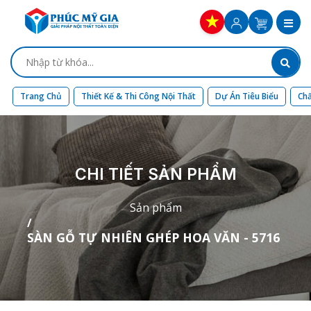
Trang Chủ
Thiết Kế & Thi Công Nội Thất
Dự Án Tiêu Biểu
Chấ
CHI TIẾT SẢN PHẨM
Sản phẩm
SÀN GỖ TỰ NHIÊN GHÉP HOA VĂN - 5716