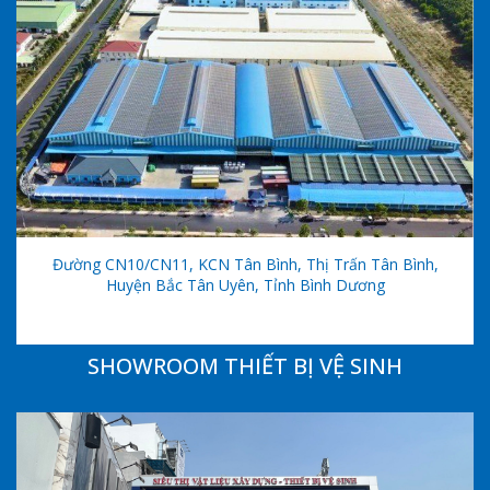
Đường CN10/CN11, KCN Tân Bình, Thị Trấn Tân Bình,
Huyện Bắc Tân Uyên, Tỉnh Bình Dương
SHOWROOM THIẾT BỊ VỆ SINH