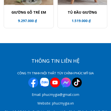
GIƯỜNG GỖ TRẺ EM
TỦ ĐẦU GIƯỜNG
9.297.000 ₫
1.519.000 ₫
THÔNG TIN LIÊN HỆ
CÔNG TY TNHH NỘI THẤT TÙY CHỈNH PHÚC MỸ GIA
Email: phucmygia@gmail.com
Website: phucmygia.vn