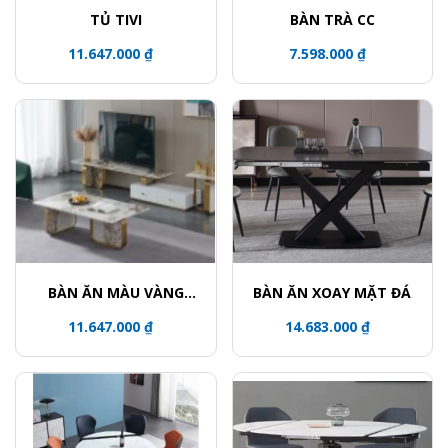
TỦ TIVI
BÀN TRÀ CC
11.647.000 ₫
7.598.000 ₫
BÀN ĂN MÀU VÀNG
BÀN ĂN XOAY MẶT ĐÁ
ĐỒNG
11.647.000 ₫
14.683.000 ₫