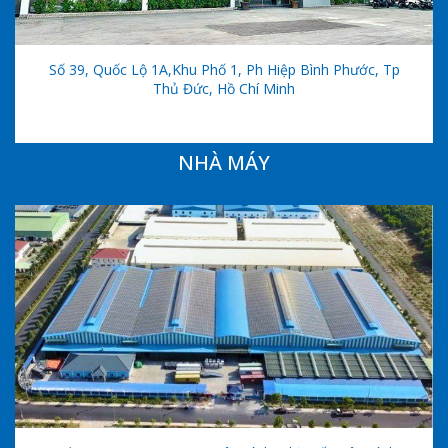
Số 39, Quốc Lộ 1A,khu Phố 1, Ph Hiệp Bình Phước, Tp
Thủ Đức, Hồ Chí Minh
NHÀ MÁY