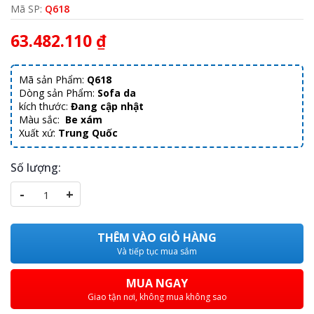
Mã SP:
Q618
63.482.110 ₫
Mã sản Phẩm:
Q618
Dòng sản Phẩm:
Sofa da
kích thước:
Đang cập nhật
Màu sắc:
Be xám
Xuất xứ:
Trung Quốc
Số lượng:
-
+
THÊM VÀO GIỎ HÀNG
Và tiếp tục mua sắm
MUA NGAY
Giao tận nơi, không mua không sao