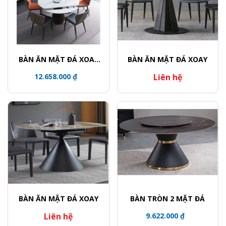
BÀN ĂN MẶT ĐÁ XOAY
BÀN ĂN MẶT ĐÁ XOAY
TRÒN / CHÂN BÀN KHỐI
12.658.000 ₫
Liên hệ
TRỤ VIỀN VÀNG
BÀN ĂN MẶT ĐÁ XOAY
BÀN TRÒN 2 MẶT ĐÁ
Liên hệ
9.622.000 ₫