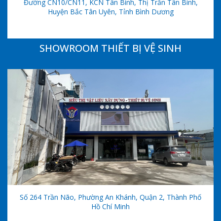
Đường CN10/CN11, KCN Tân Bình, Thị Trấn Tân Bình,
Huyện Bắc Tân Uyên, Tỉnh Bình Dương
SHOWROOM THIẾT BỊ VỆ SINH
Số 264 Trần Não, Phường An Khánh, Quận 2, Thành Phố
Hồ Chí Minh