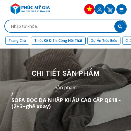
Trang Chủ
Thiết Kế & Thi Công Nội Thất
Dự Án Tiêu Biểu
Chấ
CHI TIẾT SẢN PHẨM
Sản phẩm
SOFA BỌC DA NHẬP KHẨU CAO CẤP Q618 -
(2+3+ghế xoay)