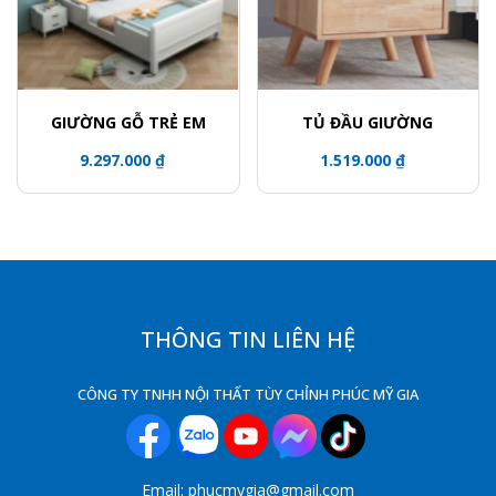
GIƯỜNG GỖ TRẺ EM
TỦ ĐẦU GIƯỜNG
9.297.000 ₫
1.519.000 ₫
THÔNG TIN LIÊN HỆ
CÔNG TY TNHH NỘI THẤT TÙY CHỈNH PHÚC MỸ GIA
Email: phucmygia@gmail.com