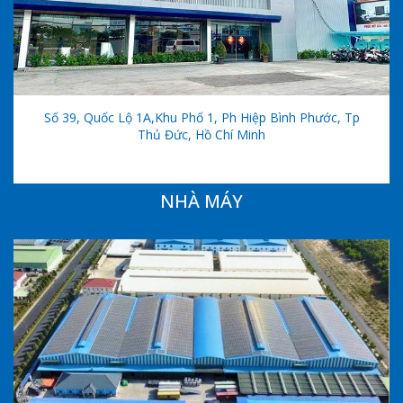
Số 39, Quốc Lộ 1A,khu Phố 1, Ph Hiệp Bình Phước, Tp
Thủ Đức, Hồ Chí Minh
NHÀ MÁY