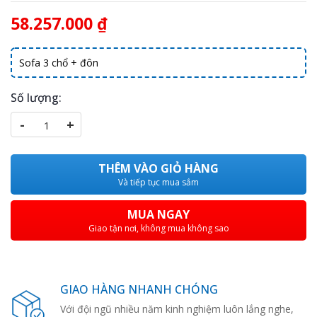
58.257.000 ₫
Sofa 3 chổ + đôn
Số lượng:
-
+
THÊM VÀO GIỎ HÀNG
Và tiếp tục mua sắm
MUA NGAY
Giao tận nơi, không mua không sao
GIAO HÀNG NHANH CHÓNG
Với đội ngũ nhiều năm kinh nghiệm luôn lắng nghe,