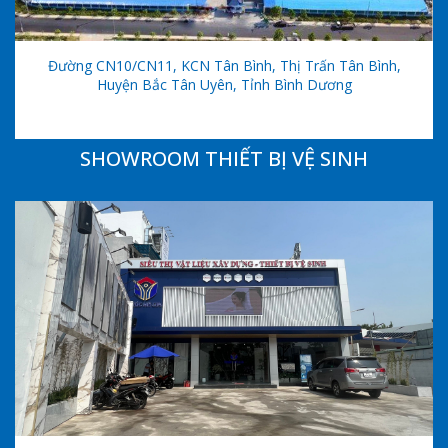
Đường CN10/CN11, KCN Tân Bình, Thị Trấn Tân Bình,
Huyện Bắc Tân Uyên, Tỉnh Bình Dương
SHOWROOM THIẾT BỊ VỆ SINH