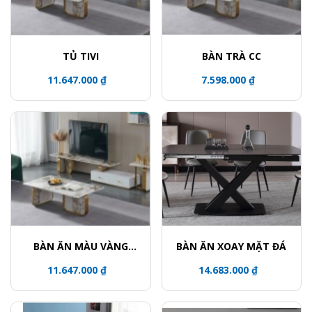
TỦ TIVI
BÀN TRÀ CC
11.647.000 ₫
7.598.000 ₫
BÀN ĂN MÀU VÀNG
BÀN ĂN XOAY MẶT ĐÁ
ĐỒNG
11.647.000 ₫
14.683.000 ₫