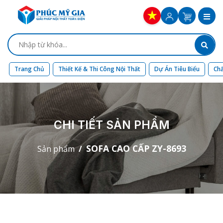
Trang Chủ
Thiết Kế & Thi Công Nội Thất
Dự Án Tiêu Biểu
Chấ
CHI TIẾT SẢN PHẨM
SOFA CAO CẤP ZY-8693
Sản phẩm