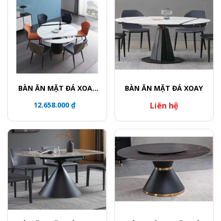
BÀN ĂN MẶT ĐÁ XOAY
BÀN ĂN MẶT ĐÁ XOAY
TRÒN / CHÂN BÀN KHỐI
12.658.000 ₫
Liên hệ
TRỤ VIỀN VÀNG