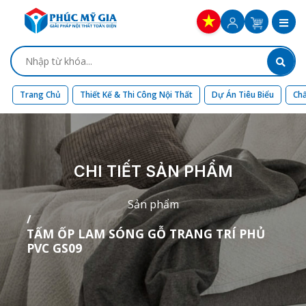
Trang Chủ
Thiết Kế & Thi Công Nội Thất
Dự Án Tiêu Biểu
Chấ
CHI TIẾT SẢN PHẨM
Sản phẩm
TẤM ỐP LAM SÓNG GỖ TRANG TRÍ PHỦ
PVC GS09