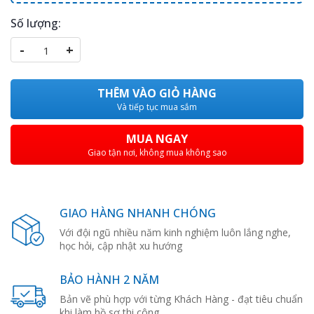
Số lượng:
-
+
THÊM VÀO GIỎ HÀNG
Và tiếp tục mua sắm
MUA NGAY
Giao tận nơi, không mua không sao
GIAO HÀNG NHANH CHÓNG
Với đội ngũ nhiều năm kinh nghiệm luôn lắng nghe,
học hỏi, cập nhật xu hướng
BẢO HÀNH 2 NĂM
Bản vẽ phù hợp với từng Khách Hàng - đạt tiêu chuẩn
khi làm hồ sơ thi công