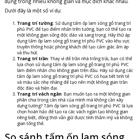
dụng trong nhiều không gian và mục đích khác nhau.
Dưới đây là một số ví dụ:
Trang trí tường
: Sử dụng tấm ốp lam sóng gỗ trang trí
phủ PVC để tạo điểm nhấn trên tường, bạn có thể tạo ra
một không gian sống độc đáo và sang trọng. Hãy thử áp
dụng tấm ốp lam sóng gỗ trang trí phủ PVC vào khu vực
truyền thông hoặc phòng khách để tạo cảm giác ấm áp
và thu hút.
Trang trí trần
: Thay vì để trần nhà trống trải, bạn có thể
lựa chọn sử dụng tấm ốp lam sóng gỗ trang trí phủ PVC
làm điểm nhấn cho không gian trên đầu. Hãy sử dụng các
tấm ốp lam sóng gỗ trang trí phủ PVC có họa tiết tinh tế
và màu sắc nhẹ nhàng để tạo nên một không gian trần
độc đáo và hiện đại.
Trang trí vách ngăn
: Bạn muốn tạo ra một không gian
phân chia trong căn nhà của mình mà không cần xây
dựng tường? Tấm ốp lam sóng gỗ trang trí phủ PVC là lựa
chọn hoàn hảo để tạo ra các vách ngăn tạo không gian
riêng biệt, đồng thời vẫn giữ được tính thẩm mỹ và không
gian tổng thể.
So sánh tấm ốp lam sóng