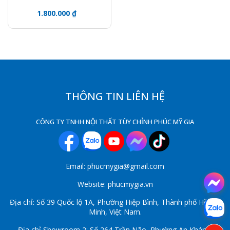
TRANG TRÍ PHỦ PVC
1.800.000 ₫
GS06
THÔNG TIN LIÊN HỆ
CÔNG TY TNHH NỘI THẤT TÙY CHỈNH PHÚC MỸ GIA
Email: phucmygia@gmail.com
Website: phucmygia.vn
Địa chỉ: Số 39 Quốc lộ 1A, Phường Hiệp Bình, Thành phố Hồ Chí
Minh, Việt Nam.
Địa chỉ Showroom 2: Số 264 Trần Não, Phường An Khánh,