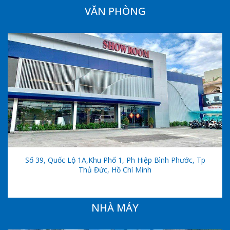
VĂN PHÒNG
Số 39, Quốc Lộ 1A,khu Phố 1, Ph Hiệp Bình Phước, Tp
Thủ Đức, Hồ Chí Minh
NHÀ MÁY