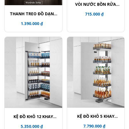
VÒI NƯỚC BỒN RỬA
MẶT L-02
THANH TREO ĐỒ DẠNG
715.000 ₫
TAY NÂNG - GIẢM CHẤN
1.390.000 ₫
KỆ ĐỒ KHÔ 5 KHAY
KỆ ĐỒ KHÔ 12 KHAY
CÁNH MỞ TỦ 450
CÁNH MỞ 5 TẦNG TỦ
7.790.000 ₫
5.350.000 ₫
600