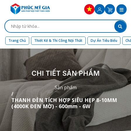
Trang Chủ
Thiết Kế & Thi Công Nội Thất
Dự Án Tiêu Biểu
Chấ
CHI TIẾT SẢN PHẨM
Sản phẩm
THANH ĐÈN TÍCH HỢP SIÊU HẸP 8-10MM
(4000K ĐEN MỜ) - 600mm - 6W