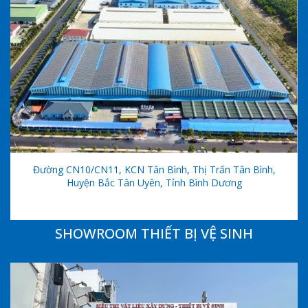
Đường CN10/CN11, KCN Tân Bình, Thị Trấn Tân Bình,
Huyện Bắc Tân Uyên, Tỉnh Bình Dương
SHOWROOM THIẾT BỊ VỆ SINH