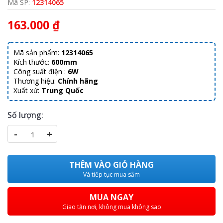
Mã SP:
12314065
163.000 ₫
Mã sản phẩm:
12314065
Kích thước:
600mm
Công suất điện :
6W
Thương hiệu:
Chính hãng
Xuất xứ:
Trung Quốc
Số lượng:
-
+
THÊM VÀO GIỎ HÀNG
Và tiếp tục mua sắm
MUA NGAY
Giao tận nơi, không mua không sao