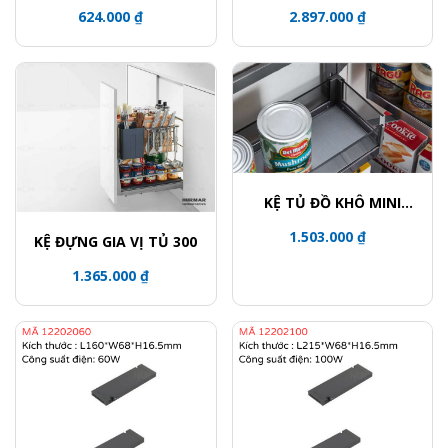
12314100
624.000 ₫
2.897.000 ₫
KỆ TỦ ĐỒ KHÔ MINI
CÁNH MỞ TỦ 450
1.503.000 ₫
KỆ ĐỰNG GIA VỊ TỦ 300
1.365.000 ₫