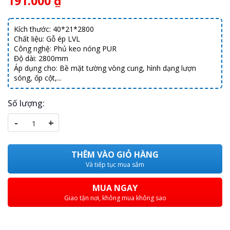
191.000 ₫
Kích thước: 40*21*2800
Chất liệu: Gỗ ép LVL
Công nghệ: Phủ keo nóng PUR
Độ dài: 2800mm
Áp dụng cho: Bề mặt tường vòng cung, hình dạng lượn
sóng, ốp cột,...
Số lượng:
-
+
THÊM VÀO GIỎ HÀNG
Và tiếp tục mua sắm
MUA NGAY
Giao tận nơi, không mua không sao