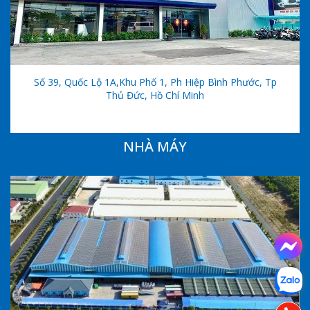
Số 39, Quốc Lộ 1A,khu Phố 1, Ph Hiệp Bình Phước, Tp
Thủ Đức, Hồ Chí Minh
NHÀ MÁY