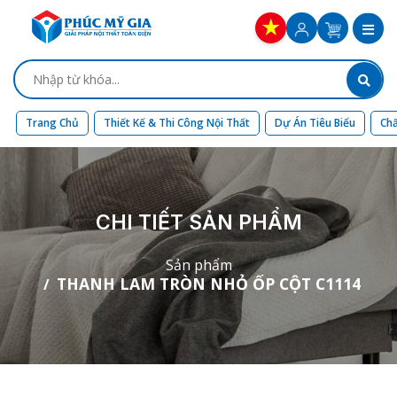
Trang Chủ
Thiết Kế & Thi Công Nội Thất
Dự Án Tiêu Biểu
Chấ
CHI TIẾT SẢN PHẨM
Sản phẩm
THANH LAM TRÒN NHỎ ỐP CỘT C1114