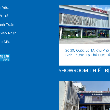
 Việc
i Trả
anh Toán
 Giao Nhận
ảo Mật
Số 39, Quốc Lộ 1A,khu Phố 
Bình Phước, Tp Thủ Đức, H
SHOWROOM THIẾT BỊ 