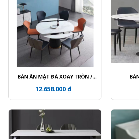
BÀN ĂN MẶT ĐÁ XOAY TRÒN /
BÀN
CHÂN BÀN KHỐI TRỤ VIỀN VÀNG
12.658.000 ₫