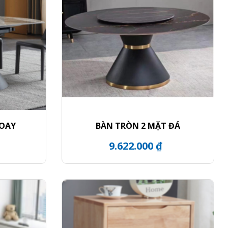
XOAY
BÀN TRÒN 2 MẶT ĐÁ
9.622.000 ₫