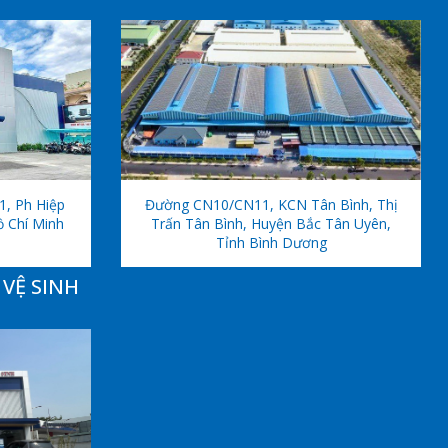
1, Ph Hiệp
Đường CN10/CN11, KCN Tân Bình, Thị
ồ Chí Minh
Trấn Tân Bình, Huyện Bắc Tân Uyên,
Tỉnh Bình Dương
VỆ SINH