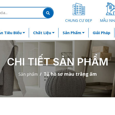
CHUNG CƯ ĐẸP
MẪU NH
n Tiêu Biểu
Chất Liệu
Sản Phẩm
Giải Pháp
CHI TIẾT SẢN PHẨM
Tủ hồ sơ màu trắng ấm
Sản phẩm