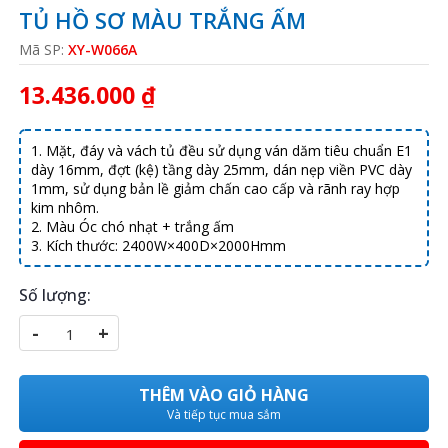
TỦ HỒ SƠ MÀU TRẮNG ẤM
Mã SP:
XY-W066A
13.436.000 ₫
1. Mặt, đáy và vách tủ đều sử dụng ván dăm tiêu chuẩn E1
dày 16mm, đợt (kệ) tầng dày 25mm, dán nẹp viền PVC dày
1mm, sử dụng bản lề giảm chấn cao cấp và rãnh ray hợp
kim nhôm.
2. Màu Óc chó nhạt + trắng ấm
3. Kích thước: 2400W×400D×2000Hmm
Số lượng:
-
+
THÊM VÀO GIỎ HÀNG
Và tiếp tục mua sắm