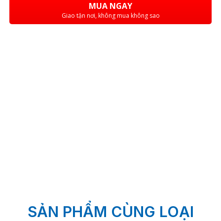
MUA NGAY
Giao tận nơi, không mua không sao
SẢN PHẨM CÙNG LOẠI