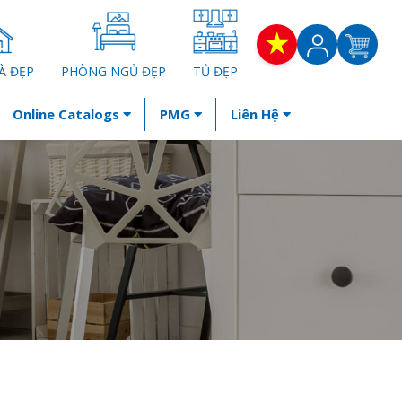
À ĐẸP
PHÒNG NGỦ ĐẸP
TỦ ĐẸP
Online Catalogs
PMG
Liên Hệ