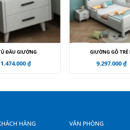
TỦ ĐẦU GIƯỜNG
GIƯỜNG GỖ TRẺ
1.474.000 ₫
9.297.000 ₫
KHÁCH HÀNG
VĂN PHÒNG