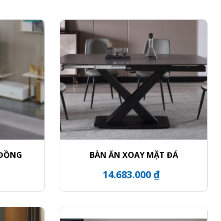
 ĐỒNG
BÀN ĂN XOAY MẶT ĐÁ
14.683.000 ₫