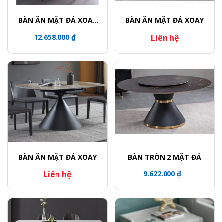
BÀN ĂN MẶT ĐÁ XOAY
BÀN ĂN MẶT ĐÁ XOAY
TRÒN / CHÂN BÀN KHỐI
12.658.000 ₫
Liên hệ
TRỤ VIỀN VÀNG
BÀN ĂN MẶT ĐÁ XOAY
BÀN TRÒN 2 MẶT ĐÁ
Liên hệ
9.622.000 ₫