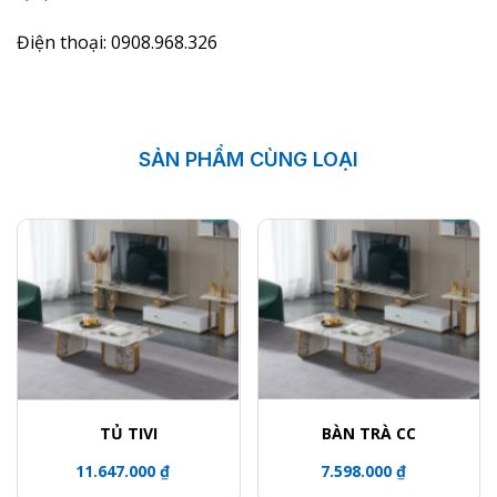
Điện thoại: 0908.968.326
SẢN PHẨM CÙNG LOẠI
TỦ TIVI
BÀN TRÀ CC
11.647.000 ₫
7.598.000 ₫