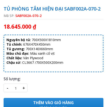
TỦ PHÒNG TẮM HIỆN ĐẠI SABF002A-070-2
Mã SP:
SABF002A-070-2
18.645.000 ₫
Nguyên bộ tủ:
700X500X1810mm
Tủ chính:
676X470X450mm
Tủ gương:
700X140X660mm
Màu chủ đạo:
Màu xanh cổ vịt
Chất liệu:
Ván Plywood
Chậu sứ:
CL3667 /700X500X200mm
Số lượng:
-
+
THÊM VÀO GIỎ HÀNG