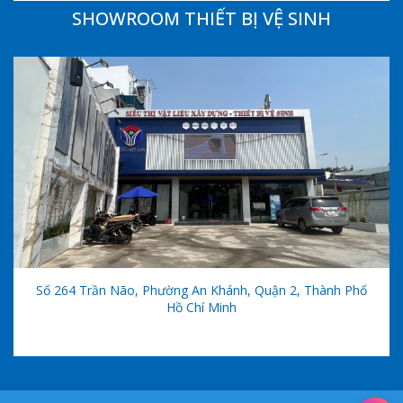
SHOWROOM THIẾT BỊ VỆ SINH
Số 264 Trần Não, Phường An Khánh, Quận 2, Thành Phố
Hồ Chí Minh