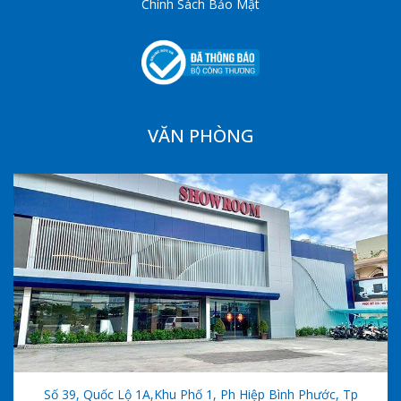
Chính Sách Bảo Mật
VĂN PHÒNG
Số 39, Quốc Lộ 1A,khu Phố 1, Ph Hiệp Bình Phước, Tp