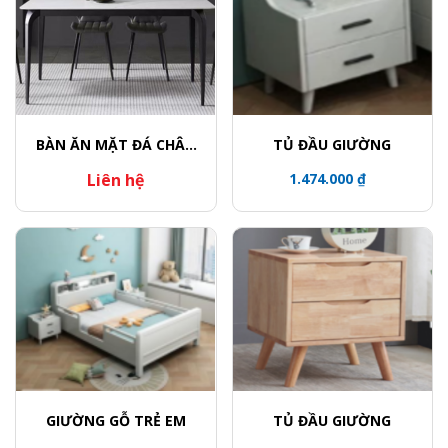
BÀN ĂN MẶT ĐÁ CHÂN
TỦ ĐẦU GIƯỜNG
CONG
Liên hệ
1.474.000 ₫
GIƯỜNG GỖ TRẺ EM
TỦ ĐẦU GIƯỜNG