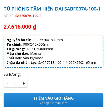
TỦ PHÒNG TẮM HIỆN ĐẠI SABF007A-100-1
Mã SP:
SABF007A-100-1
27.616.000 ₫
Nguyên bộ tủ:
1000X520X1830mm
Tủ chính:
980X510X500mm
Tủ gương:
970X125X680mm
Màu chủ đạo:
Màu xanh
Chất liệu:
Ván Plywood
Chậu đá nhân tạo:
SACP701B-100-1 /1000X520X165mm
Số lượng:
-
+
THÊM VÀO GIỎ HÀNG
Và tiếp tục mua sắm