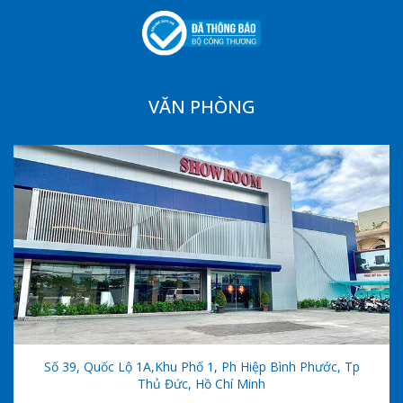
VĂN PHÒNG
Số 39, Quốc Lộ 1A,khu Phố 1, Ph Hiệp Bình Phước, Tp
Thủ Đức, Hồ Chí Minh