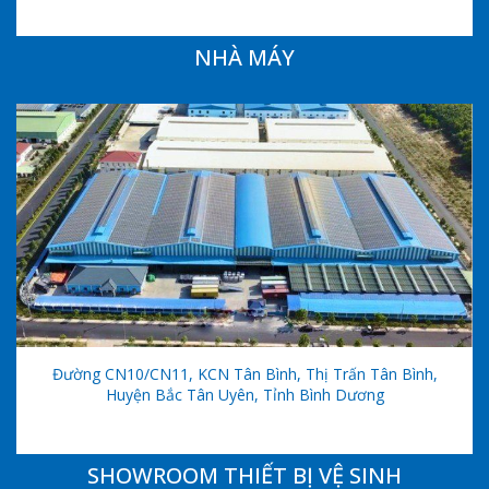
NHÀ MÁY
Đường CN10/CN11, KCN Tân Bình, Thị Trấn Tân Bình,
Huyện Bắc Tân Uyên, Tỉnh Bình Dương
SHOWROOM THIẾT BỊ VỆ SINH