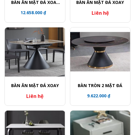
BÀN ĂN MẶT ĐÁ XOAY
BÀN ĂN MẶT ĐÁ XOAY
TRÒN / CHÂN BÀN KHỐI
12.658.000 ₫
Liên hệ
TRỤ VIỀN VÀNG
BÀN ĂN MẶT ĐÁ XOAY
BÀN TRÒN 2 MẶT ĐÁ
Liên hệ
9.622.000 ₫