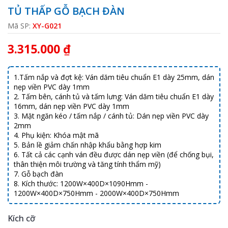
TỦ THẤP GỖ BẠCH ĐÀN
Mã SP:
XY-G021
3.315.000 ₫
1.Tấm nắp và đợt kệ: Ván dăm tiêu chuẩn E1 dày 25mm, dán
nẹp viền PVC dày 1mm
2. Tấm bên, cánh tủ và tấm lưng: Ván dăm tiêu chuẩn E1 dày
16mm, dán nẹp viền PVC dày 1mm
3. Mặt ngăn kéo / tấm nắp / cánh tủ: Dán nẹp viền PVC dày
2mm
4. Phụ kiện: Khóa mật mã
5. Bản lề giảm chấn nhập khẩu bằng hợp kim
6. Tất cả các cạnh ván đều được dán nẹp viền (để chống bụi,
thân thiện môi trường và tăng tính thẩm mỹ)
7. Gỗ bạch đàn
8. Kích thước: 1200W×400D×1090Hmm -
1200W×400D×750Hmm - 2000W×400D×750Hmm
Kích cỡ