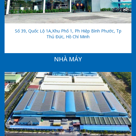
Số 39, Quốc Lộ 1A,khu Phố 1, Ph Hiệp Bình Phước, Tp
Thủ Đức, Hồ Chí Minh
NHÀ MÁY