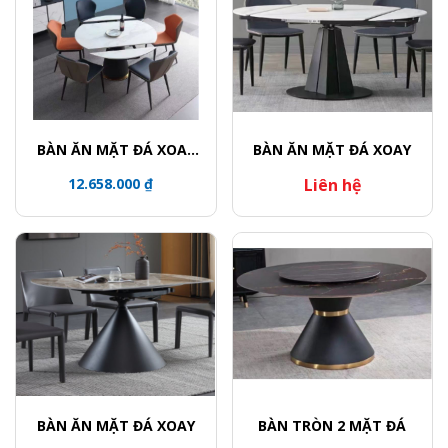
BÀN ĂN MẶT ĐÁ XOAY
BÀN ĂN MẶT ĐÁ XOAY
TRÒN / CHÂN BÀN KHỐI
12.658.000 ₫
Liên hệ
TRỤ VIỀN VÀNG
BÀN ĂN MẶT ĐÁ XOAY
BÀN TRÒN 2 MẶT ĐÁ