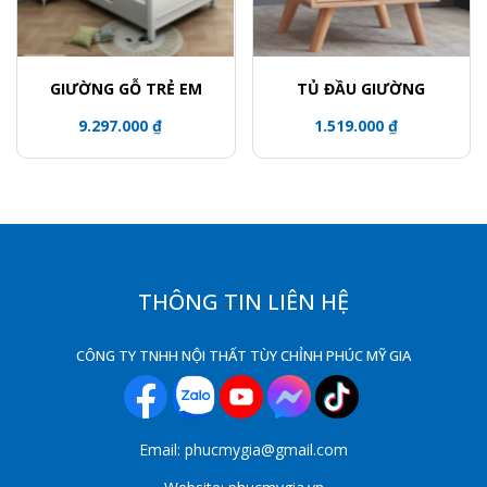
GIƯỜNG GỖ TRẺ EM
TỦ ĐẦU GIƯỜNG
9.297.000 ₫
1.519.000 ₫
THÔNG TIN LIÊN HỆ
CÔNG TY TNHH NỘI THẤT TÙY CHỈNH PHÚC MỸ GIA
Email: phucmygia@gmail.com