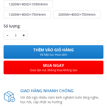
1200W×400D×1090Hmm
1200W×400D×750Hmm
2000W×400D×750Hmm
Số lượng:
-
+
THÊM VÀO GIỎ HÀNG
Và tiếp tục mua sắm
MUA NGAY
Giao tận nơi, không mua không sao
GIAO HÀNG NHANH CHÓNG
Với đội ngũ nhiều năm kinh nghiệm luôn lắng nghe,
học hỏi, cập nhật xu hướng