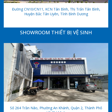
Đường CN10/CN11, KCN Tân Bình, Thị Trấn Tân Bình,
Huyện Bắc Tân Uyên, Tỉnh Bình Dương
SHOWROOM THIẾT BỊ VỆ SINH
Số 264 Trần Não, Phường An Khánh, Quận 2, Thành Phố