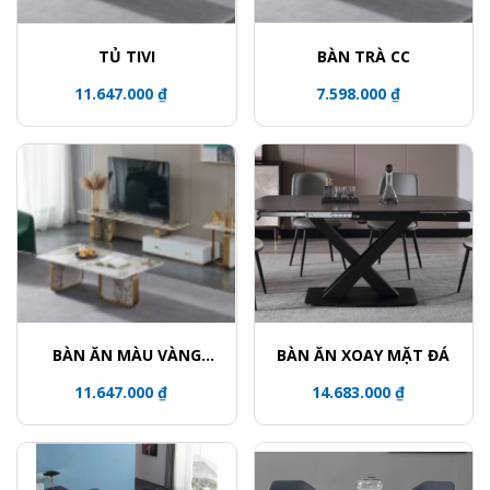
TỦ TIVI
BÀN TRÀ CC
11.647.000 ₫
7.598.000 ₫
BÀN ĂN MÀU VÀNG
BÀN ĂN XOAY MẶT ĐÁ
ĐỒNG
11.647.000 ₫
14.683.000 ₫